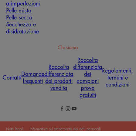
a imperfezioni
Pelle mista
Pelle secca
Secchezza e
disidratazione
Chi siamo
Raccolta
Raccolta
differenziata
Regolamenti,
Domande
differenziata
dei
Contatti
termini e
frequenti
dei prodotti
campioni
condizioni
vendita
prova
gratuiti
Note legali
Informativa sul trattamento dei dati personali