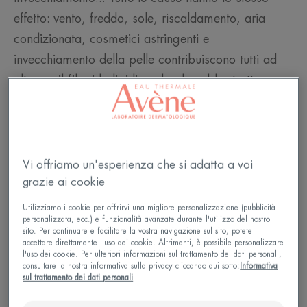
effetto: vento, freddo, sole, riscaldamento, aria
condizionata, cosmetici astringenti e
invecchiamento della pelle contribuiscono tutti ad
alterare il film idrolipidico che dovrebbe trattenere
l'idratazione nell'epidermide.
Di conseguenza, l'idratazione evapora troppo
rapidamente e causa disagio alla pelle, sia sul viso
che sul corpo.
Vi offriamo un'esperienza che si adatta a voi
grazie ai cookie
Questa sensazione di pelle che tira e le rughe di
disidratazione, la mancanza di luminosità ed
Utilizziamo i cookie per offrirvi una migliore personalizzazione (pubblicità
personalizzata, ecc.) e funzionalità avanzate durante l'utilizzo del nostro
elasticità e questa estrema sensibilità riguardano
sito. Per continuare e facilitare la vostra navigazione sul sito, potete
tutti i tipi di pelle: grassa, normale, mista o secca.
accettare direttamente l'uso dei cookie. Altrimenti, è possibile personalizzare
l'uso dei cookie. Per ulteriori informazioni sul trattamento dei dati personali,
consultare la nostra informativa sulla privacy cliccando qui sotto:
Informativa
Come si riconosce la pelle disidratata?
sul trattamento dei dati personali