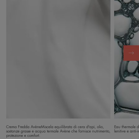
Crema Fredda AvèneMiscela equilibrata di cera d'api, olio,
Eau thermale d’
sostanze grasse e acqua termale Avène che fornisce nutrimento,
lenitive e anti-ir
protezione e comfort.