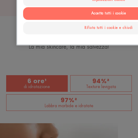
Accetta tutti i cookie
Rifiuta tutti i cookie e chiudi
EFFICACIA COMPROVATA
La mia skincare, la mia salvezza!
6 ore¹
94%²
di idratazione
Texture levigata
97%²
Labbra morbide e idratate