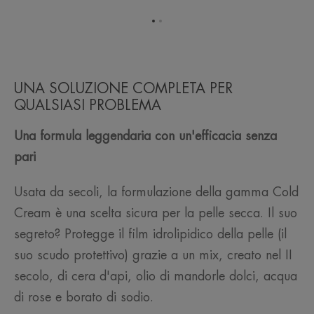
Vai
Vai
all'elemento
all'elemento
1
2
UNA SOLUZIONE COMPLETA PER
QUALSIASI PROBLEMA
Una formula leggendaria con un'efficacia senza
pari
Usata da secoli, la formulazione della gamma Cold
Cream è una scelta sicura per la pelle secca. Il suo
segreto? Protegge il film idrolipidico della pelle (il
suo scudo protettivo) grazie a un mix, creato nel II
secolo, di cera d'api, olio di mandorle dolci, acqua
di rose e borato di sodio.