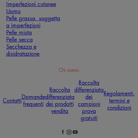
Imperfezioni cutanee
Uomo
Pelle grassa, soggetta
a imperfezioni
Pelle mista
Pelle secca
Secchezza e
disidratazione
Chi siamo
Raccolta
Raccolta
differenziata
Regolamenti,
Domande
differenziata
dei
Contatti
termini e
frequenti
dei prodotti
campioni
condizioni
vendita
prova
gratuiti