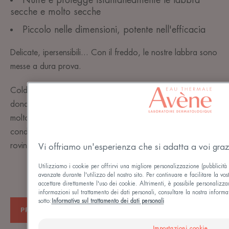
secche e molto secche
Piccolo nelle dimensioni, potente nell'efficacia
Delicate, ipersensibili... Con il freddo, le nostre labbra sono
messe a dura prova.
Cold Cream Avène: una combinazione di ingredienti che
dona sollievo, nutrimento e protezione alle labbra secche o
molto secche per lenirle e garantirne il comfort anche in
condizioni di freddo intenso. Le tue labbra non saranno più
rovinate a causa del freddo
Vi offriamo un'esperienza che si adatta a voi graz
Utilizziamo i cookie per offrirvi una migliore personalizzazione (pubblicità 
avanzate durante l'utilizzo del nostro sito. Per continuare e facilitare la vos
accettare direttamente l'uso dei cookie. Altrimenti, è possibile personalizzar
informazioni sul trattamento dei dati personali, consultare la nostra informa
sotto:
Informativa sul trattamento dei dati personali
PROTEGGERE LE LABBRA
Impostazioni cookie