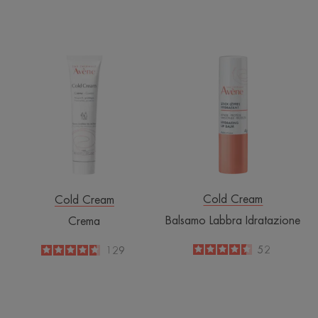
Crema
Balsamo
Labbra
Idratazione
Cold Cream
Cold Cream
Balsamo Labbra Idratazione
Crema
4.4
/
5
52
4.6
/
5
129
-
-