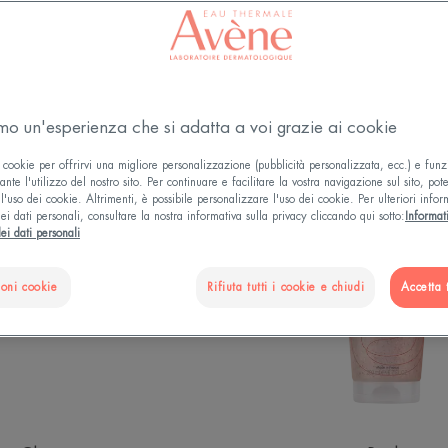
amo un'esperienza che si adatta a voi grazie ai cookie
COMEDOMED
BODY
 cookie per offrirvi una migliore personalizzazione (pubblicità personalizzata, ecc.) e funz
PEELING
Gomma
nte l'utilizzo del nostro sito. Per continuare e facilitare la vostra navigazione sul sito, pot
l'uso dei cookie. Altrimenti, è possibile personalizzare l'uso dei cookie. Per ulteriori infor
Crema
Delicat
ei dati personali, consultare la nostra informativa sulla privacy cliccando qui sotto:
Informat
Intensiva
ei dati personali
Imperfezioni
ioni cookie
Rifiuta tutti i cookie e chiudi
Accetta t