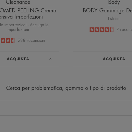
Cleanance
Body
MED PEELING Crema
BODY Gommage Del
ensiva Imperfezioni
Esfolia
le imperfezioni - Asciuga le
imperfezioni
4.4
/
5
7
recens
-
4.5
/
5
288
recensioni
-
ACQUISTA
ACQUISTA
Cerca per problematica, gamma o tipo di prodotto