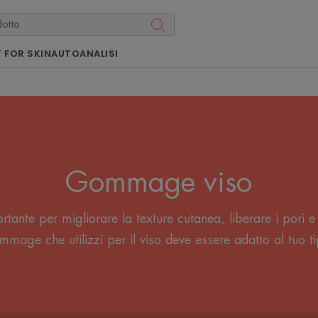
 FOR SKIN
AUTOANALISI
Gommage viso
rtante per migliorare la texture cutanea, liberare i pori e 
ommage che utilizzi per il viso deve essere adatto al tuo ti