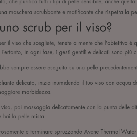
ato, che purifica tutti i tipi di pelle sensibile, anche quella
na maschera scrubbante e matificante che rispetta la pe
no scrub per il viso?
r il viso che scegliete, tenete a mente che l'obiettivo è q
Pertanto, in ogni fase, i gesti gentili e delicati sono più ch
ebbe sempre essere eseguito su una pelle precedentement
oliante delicato, inizia inumidendo il tuo viso con acqua 
maggiore morbidezza.
il viso, poi massaggia delicatamente con la punta delle dita
 hai la pelle mista.
nerosamente e terminare spruzzando Avene Thermal Water