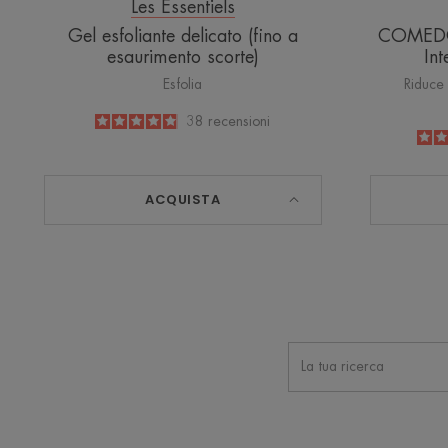
Les Essentiels
Gel esfoliante delicato (fino a
COMEDO
esaurimento scorte)
Int
Esfolia
Riduce 
4.9
/
5
38
recensioni
-
ACQUISTA