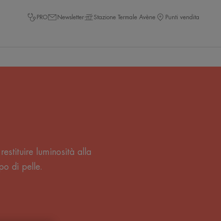
PRO
Newsletter
Stazione Termale Avène
Punti vendita
restituire luminosità alla
po di pelle.