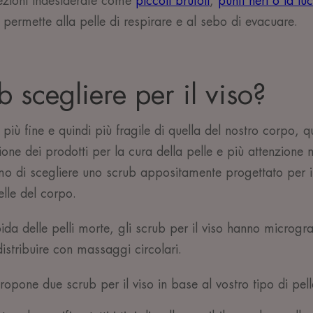
ezioni indesiderate come
piccoli brufoli
,
punti neri o la luc
o permette alla pelle di respirare e al sebo di evacuare.
 scegliere per il viso?
 più fine e quindi più fragile di quella del nostro corpo, q
one dei prodotti per la cura della pelle e più attenzione n
mo di scegliere uno scrub appositamente progettato per il
elle del corpo.
da delle pelli morte, gli scrub per il viso hanno microgra
distribuire con massaggi circolari.
opone due scrub per il viso in base al vostro tipo di pell