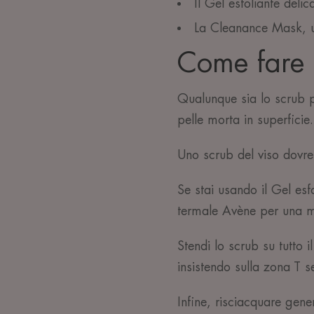
Il Gel esfoliante delic
La Cleanance Mask, u
Come fare u
Qualunque sia lo scrub pe
pelle morta in superficie. 
Uno scrub del viso dovr
Se stai usando il Gel esf
termale Avène per una 
Stendi lo scrub su tutto 
insistendo sulla zona T se
Infine, risciacquare ge