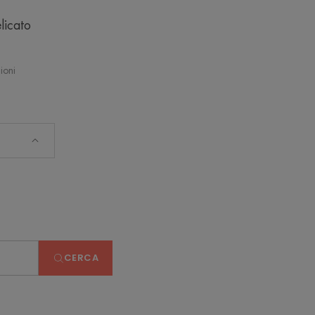
icato
ioni
CERCA