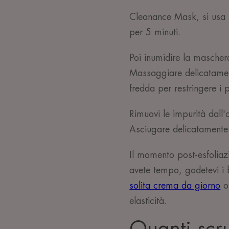
Cleanance Mask, si usa p
per 5 minuti.
Poi inumidire la masche
Massaggiare delicatamen
fredda per restringere i p
Rimuovi le impurità dall'
Asciugare delicatament
Il momento post-esfoliazi
avete tempo, godetevi i 
solita crema da giorno
o 
elasticità.