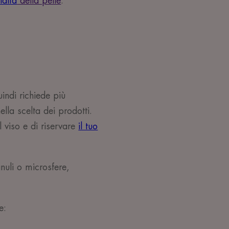
idità
della pelle
.
uindi richiede più
ella scelta dei prodotti.
 viso e di riservare
il tuo
nuli o microsfere,
e: