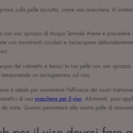
rima sulla pelle asciutta, come una maschera. Vi invitia
ra con uno spruzzo di Acqua Termale Avene e procedere co
te con movimenti circolari e risciacquare abbondantem
ori.
acqua del rubinetto e lenisci la tua pelle con uno spruzzo
e tamponando un asciugamano sul viso.
one è ideale per aumentare l'efficacia dei vostri trattament
benefici di una
maschera per il viso
. Altrimenti, puoi app
da notte. Questo permetterà alla vostra pelle di ritrova