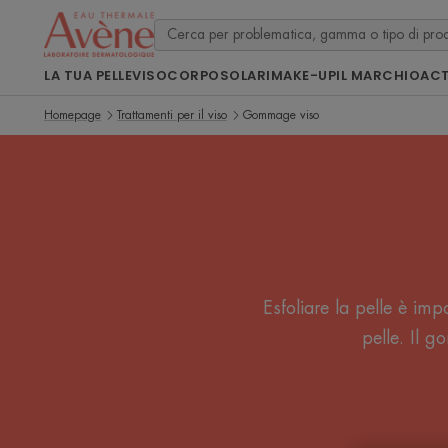
LA TUA PELLE
VISO
CORPO
SOLARI
MAKE-UP
IL MARCHIO
ACT
Homepage
Trattamenti per il viso
Gommage viso
Esfoliare la pelle è impo
pelle. Il g