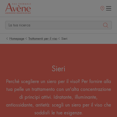
Punti
vendita
Homepage
Trattamenti per il viso
Sieri
Sieri
Perché scegliere un siero per il viso? Per fornire alla
tua pelle un trattamento con un'alta concentrazione
di principi attivi. Idratante, illuminante,
antiossidante, antietà: scegli un siero per il viso che
soddisfi le tue esigenze.