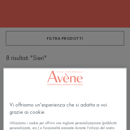
FILTRA PRODOTTI
8 risultati "Sieri"
HYALURON
Comedomed
ACTIV
Siero
B3
Intensivo
Siero
Concentrato
Rimpolpante
Vi offriamo un'esperienza che si adatta a voi
grazie ai cookie
Utilizziamo i cookie per offrirvi una migliore personalizzazione (pubblicità
personalizzata, ecc.) e funzionalità avanzate durante l'utilizzo del nostro