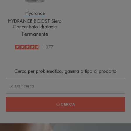
Hydrance
HYDRANCE BOOST Siero
Concentrato Idratante
Permanente
4.8
/
5
1.077
-
Cerca per problematica, gamma o tipo di prodotto
CERCA