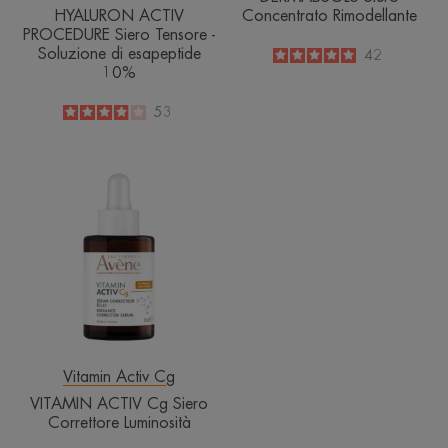
HYALURON ACTIV
Concentrato Rimodellante
PROCEDURE Siero Tensore -
Soluzione di esapeptide
5
/
5
42
10%
-
4
/
5
53
-
VITAMIN
ACTIV
Cg
Siero
Correttore
Luminosità
Vitamin Activ Cg
VITAMIN ACTIV Cg Siero
Correttore Luminosità