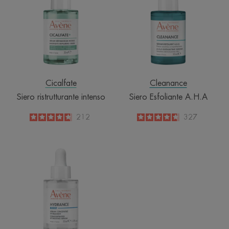
intenso
A.H.A
Cicalfate
Cleanance
Siero ristrutturante intenso
Siero Esfoliante A.H.A
4.8
/
5
212
4.7
/
5
327
-
-
HYDRANCE
BOOST
Siero
Concentrato
Idratante