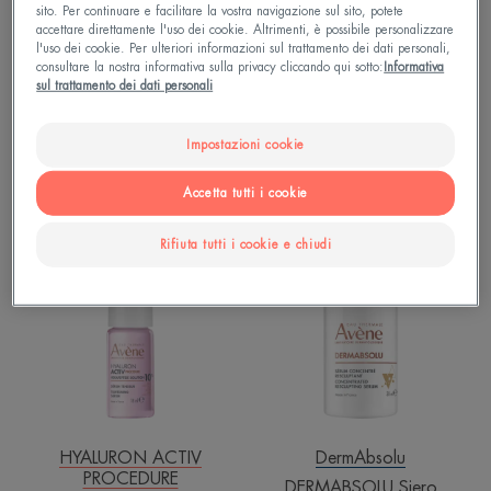
Cleanance
sito. Per continuare e facilitare la vostra navigazione sul sito, potete
accettare direttamente l'uso dei cookie. Altrimenti, è possibile personalizzare
Comedomed Siero Intensivo
l'uso dei cookie. Per ulteriori informazioni sul trattamento dei dati personali,
consultare la nostra informativa sulla privacy cliccando qui sotto:
Informativa
Hyaluron Activ B3
4.7
/
5
20
sul trattamento dei dati personali
-
HYALURON ACTIV B3 Siero
Concentrato Rimpolpante
Impostazioni cookie
4.7
/
5
854
-
Accetta tutti i cookie
HYALURON
DERMABSOLU
Rifiuta tutti i cookie e chiudi
ACTIV
Siero
PROCEDURE
Concentrato
Siero
Rimodellante
Tensore
-
Soluzione
di
esapeptide
10%
HYALURON ACTIV
DermAbsolu
PROCEDURE
DERMABSOLU Siero