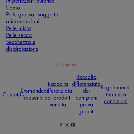
Imperfezioni cutanee
Uomo
Pelle grassa, soggetta
a imperfezioni
Pelle mista
Pelle secca
Secchezza e
disidratazione
Chi siamo
Raccolta
Raccolta
differenziata
Regolamenti,
Domande
differenziata
dei
Contatti
termini e
frequenti
dei prodotti
campioni
condizioni
vendita
prova
gratuiti