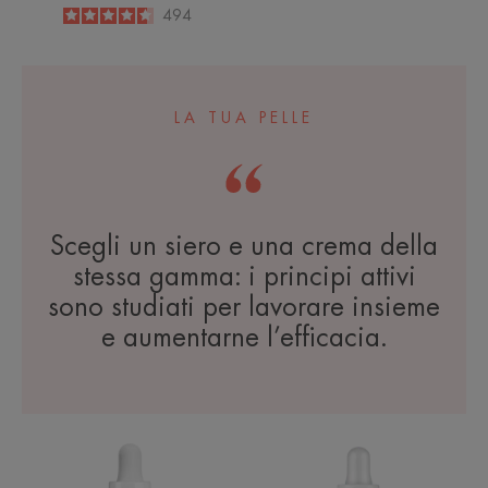
4.6
/
5
494
-
LA TUA PELLE
Scegli un siero e una crema della
stessa gamma: i principi attivi
sono studiati per lavorare insieme
e aumentarne l’efficacia.
Siero
Siero
ristrutturante
Esfoliante