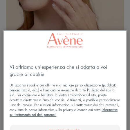
Vi offriamo un'esperienza che si adatta a voi
grazie ai cookie
Perché la pelle è più secca
Utilizziamo i cookie per offrirvi una migliore personalizzazione (pubblicità
personalizzata, ecc.) e funzionalità avanzate durante l'utilizzo del nostro
durante la gravidanza?
sito. Per continuare e facilitare la vostra navigazione sul sito, potete
accettare direttamente l'uso dei cookie. Altrimenti, è possibile personalizzare
l'uso dei cookie. Per ulteriori informazioni sul trattamento dei dati personali,
Le influenze ormonali causano molti cambiamenti
consultare la nostra informativa sulla privacy cliccando qui sotto:
Informativa
sul trattamento dei dati personali
nella futura madre durante la gravidanza.
All'interno del corpo naturalmente, ma anche nella