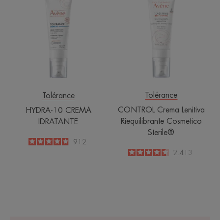
10
Crema
CREMA
Lenitiva
IDRATANTE
Riequilibrante
Cosmetico
Sterile®
Tolérance
Tolérance
CONTROL Crema Lenitiva
HYDRA-10 CREMA
Riequilibrante Cosmetico
IDRATANTE
Sterile®
4.8
/
5
912
-
4.6
/
5
2.413
-