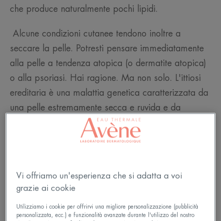
che produce naturalmente pochi lipidi.
Alcune condizioni cutanee tendono inoltre a
seccare la pelle. Potresti pensare immediatamente
alla pelle a tendenza atopica (o dermatite atopica)
o alla psoriasi. Hai ragione. Ma non solo. L'ittiosi
ereditaria è una malattia genetica caratterizzata da
una pelle estremamente secca e ruvida e da
un'eccessiva desquamazione.
Leggi di più
Vi offriamo un'esperienza che si adatta a voi
grazie ai cookie
Utilizziamo i cookie per offrirvi una migliore personalizzazione (pubblicità
personalizzata, ecc.) e funzionalità avanzate durante l'utilizzo del nostro