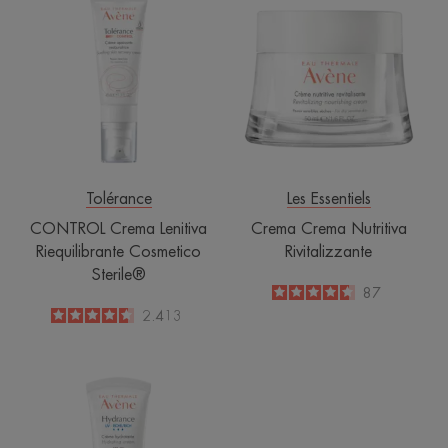
Crema
Crema
Lenitiva
Nutritiva
Riequilibrante
Rivitalizzante
Cosmetico
Sterile®
Tolérance
Les Essentiels
CONTROL Crema Lenitiva
Crema Crema Nutritiva
Riequilibrante Cosmetico
Rivitalizzante
Sterile®
4.6
/
5
87
-
4.6
/
5
2.413
-
HYDRANCE
UV
RICCA
Crema