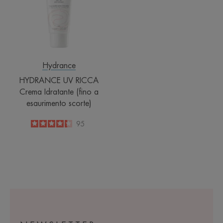
Idratante
(fino
a
esaurimento
scorte)
Hydrance
HYDRANCE UV RICCA
Crema Idratante (fino a
esaurimento scorte)
4.3
/
5
95
-