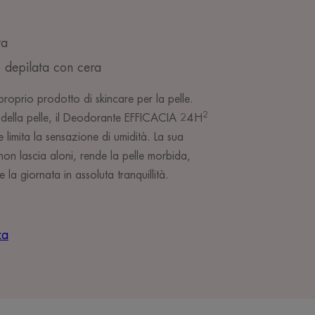
ta
o depilata con cera
roprio prodotto di skincare per la pelle.
2
ia della pelle, il Deodorante EFFICACIA 24H
 limita la sensazione di umidità. La sua
 non lascia aloni, rende la pelle morbida,
e la giornata in assoluta tranquillità.
za