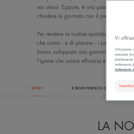
noi stessi. Eppure, è una pausa essenzial
chiudere la giornata con il piede giusto.
Per rendere la routine quotidiana di ski
Vi offri
che conta - e di piacere - i Laboratori D
Utilizziamo i
hanno sviluppato una gamma di prodotti 
avanzate dura
direttamente 
l’igiene che unisce efficacia e piacere sen
trattamento d
trattamento d
Impostaz
BODY
E NON FINISCE QUI...
LA NO