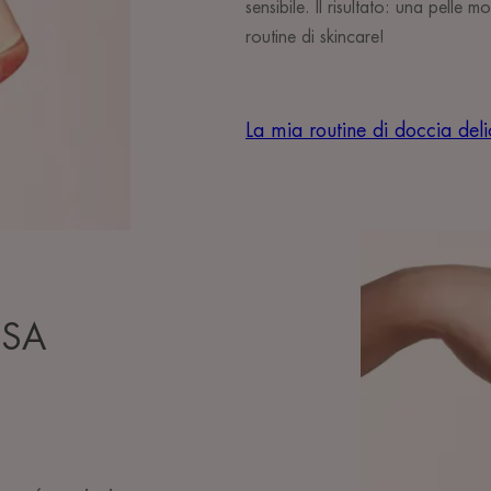
sensibile. Il risultato: una pelle 
routine di skincare!
La mia routine di doccia del
NSA