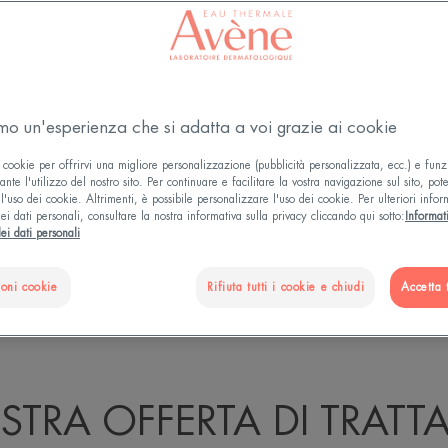
e per iniziare o
ncare un momento
amo un'esperienza che si adatta a voi grazie ai cookie
ermatologici Avène
 cookie per offrirvi una migliore personalizzazione (pubblicità personalizzata, ecc.) e funz
per la skincare e
nte l'utilizzo del nostro sito. Per continuare e facilitare la vostra navigazione sul sito, pot
l'uso dei cookie. Altrimenti, è possibile personalizzare l'uso dei cookie. Per ulteriori infor
soriale.
ei dati personali, consultare la nostra informativa sulla privacy cliccando qui sotto:
Informat
ei dati personali
ioni cookie
Rifiuta tutti i cookie e chiudi
Accetta t
FORMULAZIONE UNICA
NEL CUORE DELLA RICE
STRA OFFERTA DI TRATT