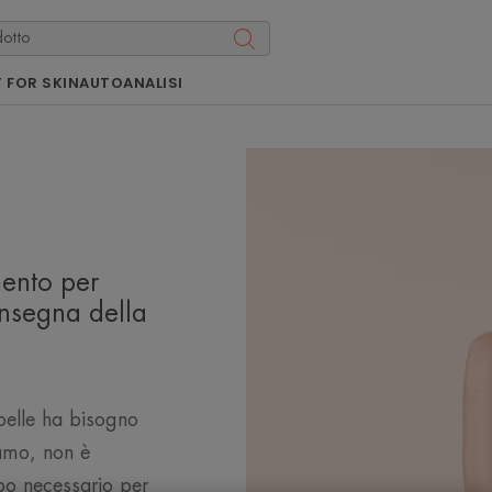
 FOR SKIN
AUTOANALISI
mento per
insegna della
 pelle ha bisogno
amo, non è
mpo necessario per