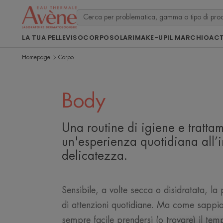
LA TUA PELLE
VISO
CORPO
SOLARI
MAKE-UP
IL MARCHIO
ACT
Homepage
Corpo
Body
Una routine di igiene e tratta
un'esperienza quotidiana all’
delicatezza.
Sensibile, a volte secca o disidratata, la
di attenzioni quotidiane. Ma come sappi
sempre facile prendersi (o trovare) il te