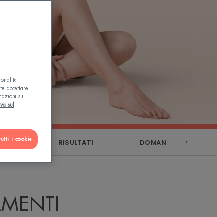
ionalità
ete accettare
mazioni sul
iva sul
utti i cookie
RCA
RISULTATI
DOMANDE FREQUENTI
AMENTI