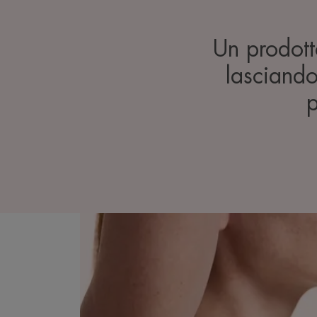
Un prodott
lasciand
p