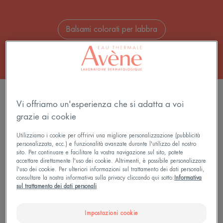
Balsami colorati per labbra
3 risultati "Make-up labbra"
Vi offriamo un'esperienza che si adatta a voi
Balsamo
Balsamo
grazie ai cookie
Bellezza
Bellezza
Utilizziamo i cookie per offrirvi una migliore personalizzazione (pubblicità
Labbra
Labbra
personalizzata, ecc.) e funzionalità avanzate durante l'utilizzo del nostro
Rosso
Rosa
sito. Per continuare e facilitare la vostra navigazione sul sito, potete
Luminoso
Velluto
accettare direttamente l'uso dei cookie. Altrimenti, è possibile personalizzare
l'uso dei cookie. Per ulteriori informazioni sul trattamento dei dati personali,
SPF20
SPF20
consultare la nostra informativa sulla privacy cliccando qui sotto:
Informativa
sul trattamento dei dati personali
Impostazioni cookie
Couvrance
Couvrance