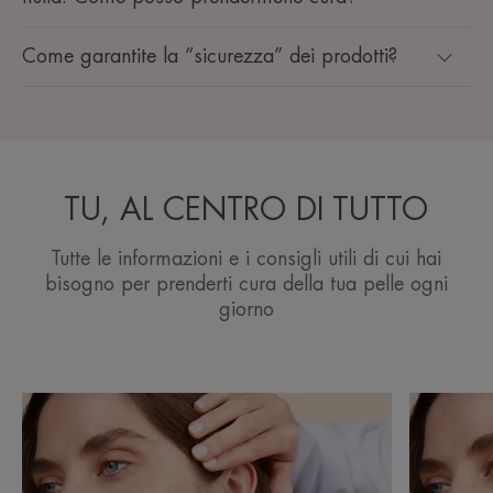
Come garantite la “sicurezza” dei prodotti?
TU, AL CENTRO DI TUTTO
Tutte le informazioni e i consigli utili di cui hai
bisogno per prenderti cura della tua pelle ogni
giorno
Ecco
Scopri
i
Prendersi
nostri
cura
consigli
della