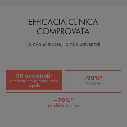
EFFICACIA CLINICA
COMPROVATA
La mia skincare, la mia salvezza!
30 secondi¹
-90%²
Tempo necessario per lenire
bruciore
la pelle
-70%²
sensibilità cutanea