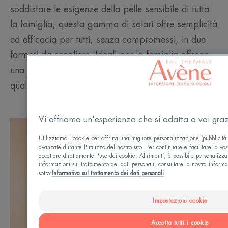
soddisfare le esigenze della pelle sensibile di tutta
la famiglia, questa gamma di solari offre semplicità
ed efficacia per tutti, senza compromessi, in due
formati da scegliere. Ideali per la famiglia offrono
una protezione ottimale per tutti i tipi di pelle, in
qualsiasi condizione climatica o circostanza.
Vi offriamo un'esperienza che si adatta a voi graz
Utilizziamo i cookie per offrirvi una migliore personalizzazione (pubblicità
avanzate durante l'utilizzo del nostro sito. Per continuare e facilitare la vos
accettare direttamente l'uso dei cookie. Altrimenti, è possibile personalizzar
informazioni sul trattamento dei dati personali, consultare la nostra informa
sotto:
Informativa sul trattamento dei dati personali
Impostazioni cookie
Accetta tutti i cookie