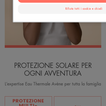
Rifiuta tutti i cookie e chiudi
PROTEZIONE SOLARE PER
OGNI AVVENTURA
L’expertise Eau Thermale Avène per tutta la famiglia
PROTEZIONE
MULTI-