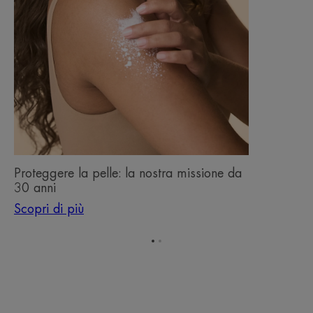
Proteggere la pelle: la nostra missione da
30 anni
Scopri di più
Vai
Vai
all'elemento
all'elemento
1
2