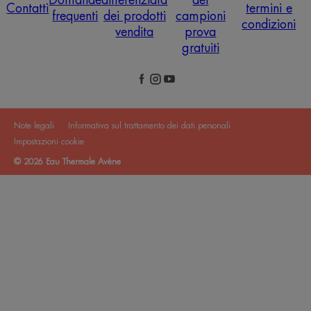
Domande
differenziata
dei
Contatti
termini e
frequenti
dei prodotti
campioni
condizioni
vendita
prova
gratuiti
Note legali
Informativa sul trattamento dei dati personali
Impostazioni cookie
© 2026 Eau Thermale Avène