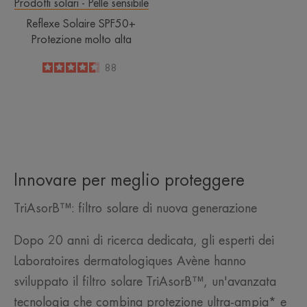
Prodotti solari - Pelle sensibile
Reflexe Solaire SPF50+
Protezione molto alta
4.6
/
5
88
-
Innovare per meglio proteggere
TriAsorB™: filtro solare di nuova generazione
Dopo 20 anni di ricerca dedicata, gli esperti dei
Laboratoires dermatologiques Avène hanno
sviluppato il filtro solare TriAsorB™, un'avanzata
tecnologia che combina protezione ultra-ampia* e