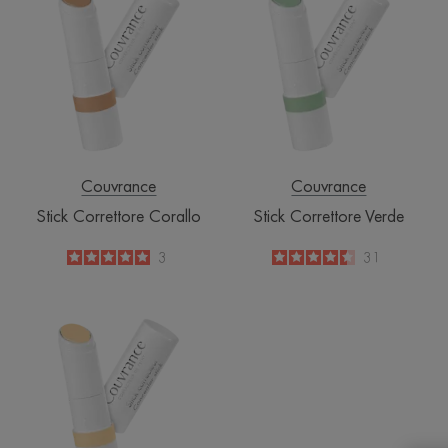
Correttore
Correttore
Corallo
Verde
Couvrance
Couvrance
Stick Correttore Corallo
Stick Correttore Verde
5
/
5
3
4.5
/
5
31
-
-
Stick
Correttore
Giallo