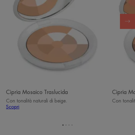
Cipria Mosaico Traslucida
Cipria Mo
Con tonalità naturali di beige.
Con tonali
Scopri
Vai
Vai
Vai
Vai
all'elemento
all'elemento
all'elemento
all'elemento