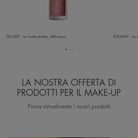
DISCRET : Le nude tendre, délicueux
ELEGANT : Le r
Vai
Vai
Vai
all'elemento
all'elemento
all'elemento
1
2
3
LA NOSTRA OFFERTA DI
PRODOTTI PER IL MAKE-UP
Prova virtualmente i nostri prodotti