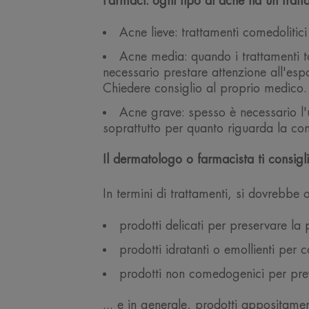
Farmaci: ogni tipo di acne ha un tratt
Acne lieve: trattamenti comedolitici
Acne media: quando i trattamenti to
necessario prestare attenzione all'espo
Chiedere consiglio al proprio medico.
Acne grave: spesso è necessario l'u
soprattutto per quanto riguarda la co
Il dermatologo o farmacista ti consiglie
In termini di trattamenti, si dovrebbe 
prodotti delicati per preservare la p
prodotti idratanti o emollienti per
prodotti non comedogenici per preve
... e in generale, prodotti appositamen