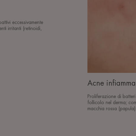
oattivi eccessivamente
i irritanti (retinoidi,
Acne infiamma
Proliferazione di batter
follicolo nel derma; co
macchia rossa (papula) 