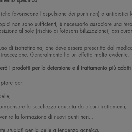
amento specifico
 (che favoriscono l'espulsione dei punti neri) o antibiotici
pici non sono sufficienti, è necessario associare una terap
sizione al sole (rischio di fotosensibilizzazione), assicura
so di isotretinoina, che deve essere prescritta dal medic
ntraccezione. Generalmente ha un effetto molto evidente.
rà i prodotti per la detersione e il trattamento più adatti 
optare per:
elle,
 compensare la secchezza causata da alcuni trattamenti,
nire la formazione di nuovi punti neri...
te studiati per la pelle a tendenza acneica.