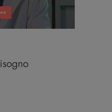
KIE
bisogno