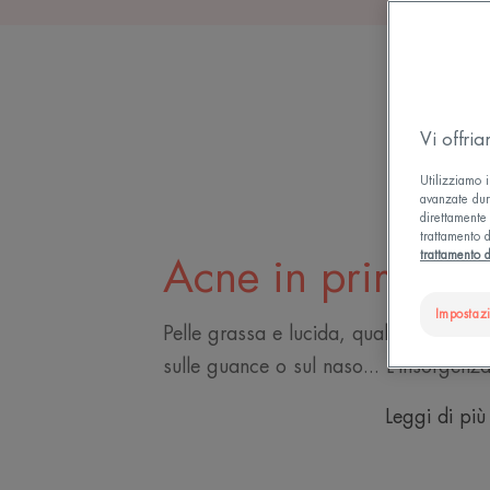
Vi offri
Utilizziamo i
avanzate dura
direttamente 
trattamento d
trattamento d
Acne in primo p
Impostaz
Pelle grassa e lucida, qualche brufole
sulle guance o sul naso... L’insorgenza
Leggi di più