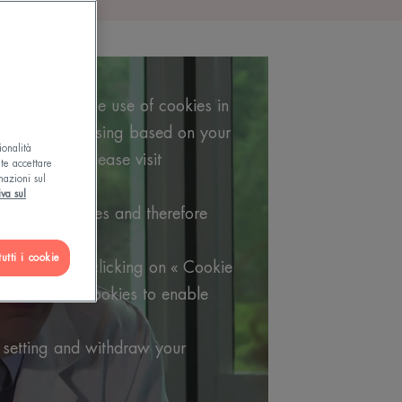
os requires the use of cookies in
argeted advertising based on your
ionalità
formation, please visit
ete accettare
mazioni sul
 policy.
iva sul
utube's cookies and therefore
video.
utti i cookie
 choices by clicking on « Cookie
t Youtube's cookies to enable
 setting and withdraw your