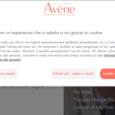
Playing YouTube vide
amo un'esperienza che si adatta a voi grazie ai cookie
order to offer you t
 cookie per offrirvi una migliore personalizzazione (pubblicità personalizzata, ecc.) e funz
browsing For more in
nte l'utilizzo del nostro sito. Per continuare e facilitare la vostra navigazione sul sito, pot
l'uso dei cookie. Altrimenti, è possibile personalizzare l'uso dei cookie. Per ulteriori infor
YouTube's « cookie »
ei dati personali, consultare la nostra informativa sulla privacy cliccando qui sotto:
Informat
ei dati personali
You have rejected Yo
iano
you cannot view the 
ioni cookie
Rifiuta tutti i cookie e chiudi
Accetta t
You can change your
tto, qualche punto nero
Settings » and accep
 dell'acne che "segna" l’
the video.
You can change this
consent at any time.