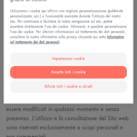
DERMATOLOGIQUES AVÈNE® (qui di seguito
"LABORATOIRES DERMATOLOGIQUES AVÈNE"),
Utilizziamo i cookie per offrirvi una migliore personalizzazione (pubblicità
personalizzata, ecc.) e funzionalità avanzate durante l'utilizzo del nostro
marchio di proprietà di PIERRE FABRE DERMO-
sito. Per continuare e facilitare la vostra navigazione sul sito, potete
accettare direttamente l'uso dei cookie. Altrimenti, è possibile personalizzare
COSMETIQUE (qui di seguito "PFDC"), che gli
l'uso dei cookie. Per ulteriori informazioni sul trattamento dei dati personali,
consultare la nostra informativa sulla privacy cliccando qui sotto:
Informativa
utenti (qui di seguito "Utenti") accettano
sul trattamento dei dati personali
semplicemente visitando il Sito web.
Impostazioni cookie
Qualora l'Utente non accettasse tali condizioni,
LABORATOIRES DERMATOLOGIQUES AVÈNE lo
Accetta tutti i cookie
inviterà ad abbandonare il Sito web.
Rifiuta tutti i cookie e chiudi
I T&C sono soggetti alla legge francese e possono
essere modificati in qualsiasi momento e senza
preavviso. L'utilizzo e la consultazione del Sito web
sono riservati esclusivamente a scopi personali e
non commerciali.