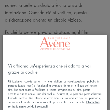
nome, la pelle disidratata è una priva di
idratazione. Quando ciò si verifica, questa
disidratazione diventa un circolo vizioso.
Poiché la pelle è priva di idratazione, il film
idrolipidico che dovrebbe proteggerla non svolge la
sua funzione. Le cellule dell'epidermide, che
dovrebbero essere unite, perdono la coesione.
L'evaporazione dell'umidità contenuta nella pelle
Vi offriamo un'esperienza che si adatta a voi
accelera, causando la disidratazione cutanea... e
grazie ai cookie
così via. Un problema che può colpire qualsiasi
Utilizziamo i cookie per offrirvi una migliore personalizzazione (pubblicità
tipo di pelle: pelle secca, ma anche mista o
personalizzata, ecc.) e funzionalità avanzate durante l'utilizzo del nostro
sito. Per continuare e facilitare la vostra navigazione sul sito, potete
grassa.
accettare direttamente l'uso dei cookie. Altrimenti, è possibile personalizzare
l'uso dei cookie. Per ulteriori informazioni sul trattamento dei dati personali,
consultare la nostra informativa sulla privacy cliccando qui sotto:
Informativa
sul trattamento dei dati personali
Leggi di più