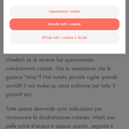
Impostazioni cookie
Accetta tutti i cookie
Come riconoscere una pelle
disidratata?
Rifiuta tutti i cookie e chiudi
Per scoprire se la tua pelle è disidratata, dovresti
chiederti se di recente hai sperimentato
cambiamenti cutanei. Hai la sensazione che le
guance “tirino”? Hai notato piccole rughe quando
sorridi? Il tuo make-up resta uniforme per tutto il
giorno? ecc.
Tutte queste domande sono indicazioni per
riconoscere la disidratazione cutanea. Infatti una
pelle priva d'acqua è spesso spenta, segnata e