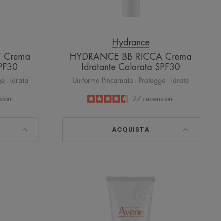
Hydrance
 Crema
HYDRANCE BB RICCA Crema
SPF30
Idratante Colorata SPF30
e - Idrata
Uniforma l'incarnato - Protegge - Idrata
sioni
4.6
/
5
27
recensioni
-
ACQUISTA
RON
HYDRANCE
LEGGERA
DURE
Crema
Idratante