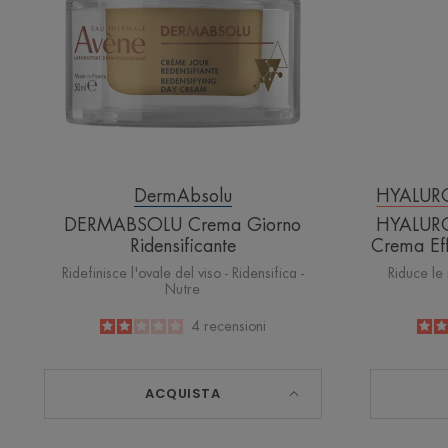
DermAbsolu
HYALUR
DERMABSOLU Crema Giorno
HYALUR
Ridensificante
Crema Effe
Ridefinisce l'ovale del viso - Ridensifica -
Riduce le 
Nutre
2
/
5
4
recensioni
-
ACQUISTA