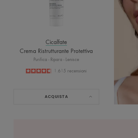
Cicalfate
Crema Ristrutturante Protettiva
Purifica - Ripara - Lenisce
4.6
/
5
1.615
recensioni
-
ACQUISTA