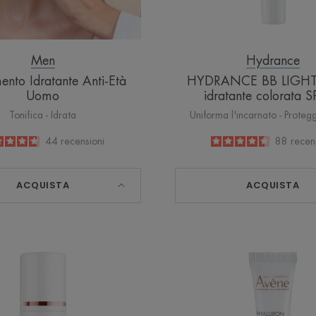
Men
Hydrance
ento Idratante Anti-Età
HYDRANCE BB LIGHT
Uomo
idratante colorata 
Tonifica - Idrata
Uniforma l'incarnato - Protegg
4.7
/
5
44
recensioni
4.5
/
5
88
recen
-
-
ACQUISTA
ACQUISTA
HYALURON
HYALU
ACTIV
ACTIV
PROCEDURE
PROCE
Crema
Crema
Effetto
Micro-