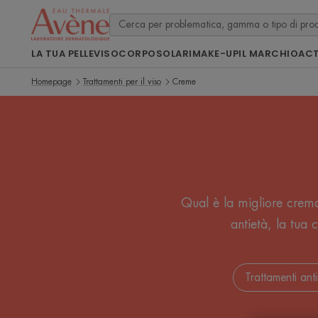
LA TUA PELLE
VISO
CORPO
SOLARI
MAKE-UP
IL MARCHIO
ACT
Homepage
Trattamenti per il viso
Creme
Qual è la migliore crema 
antietà, la tua 
Trattamenti ant