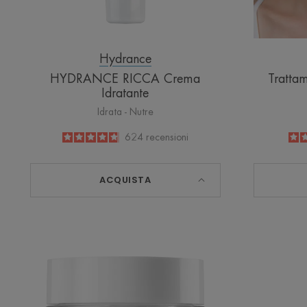
Hydrance
HYDRANCE RICCA Crema
Trattam
Idratante
Idrata - Nutre
4.8
/
5
624
recensioni
-
ACQUISTA
DERMABSOLU
Crema
Giorno
Ridensificante