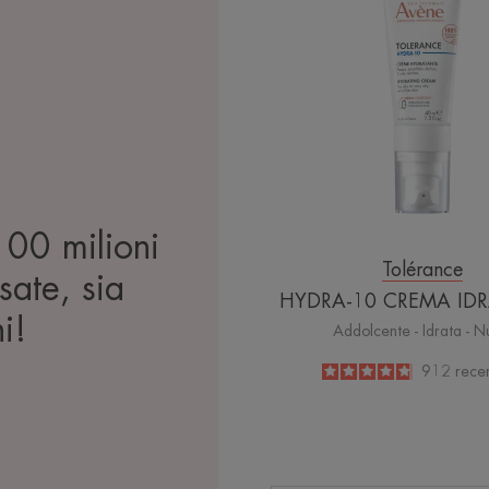
IDRAT
100 milioni
Tolérance
sate, sia
HYDRA-10 CREMA ID
i!
Addolcente - Idrata - N
4.8
/
5
912
recen
-