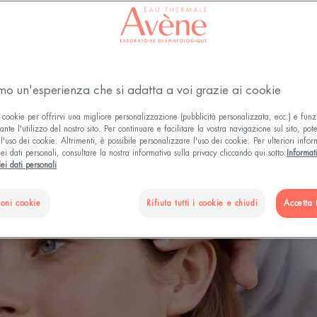
amo un'esperienza che si adatta a voi grazie ai cookie
l viso
Texture
Tipi di pelle del viso
Può essere utilizz
 cookie per offrirvi una migliore personalizzazione (pubblicità personalizzata, ecc.) e funz
nte l'utilizzo del nostro sito. Per continuare e facilitare la vostra navigazione sul sito, pot
l'uso dei cookie. Altrimenti, è possibile personalizzare l'uso dei cookie. Per ulteriori infor
ei dati personali, consultare la nostra informativa sulla privacy cliccando qui sotto:
Informat
ei dati personali
ioni cookie
Rifiuta tutti i cookie e chiudi
Accetta t