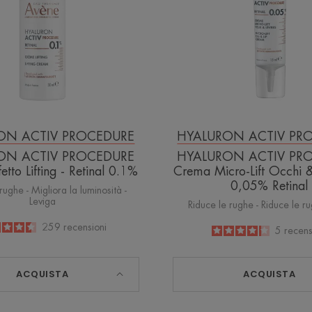
Lifting
Lift
-
Occhi
Retinal
&
0.1%
Labbra
-
0,05%
Retinal
ON ACTIV PROCEDURE
HYALURON ACTIV PR
ON ACTIV PROCEDURE
HYALURON ACTIV PR
tto Lifting - Retinal 0.1%
Crema Micro-Lift Occhi 
0,05% Retinal
rughe - Migliora la luminosità -
Leviga
Riduce le rughe - Riduce le rug
4.5
/
5
259
recensioni
4.2
/
5
5
recens
-
-
ACQUISTA
ACQUISTA