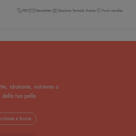
PRO
Newsletter
Stazione Termale Avène
Punti vendita
te, idratante, nutriente o
 della tua pelle.
occhiaie e borse