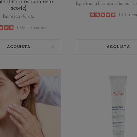
nte (fino a esaurimento
Ripristina la barriera cutanea - L
scorte)
4.8
/
5
133
recen
Rinfresca - Idrata
-
4.9
/
5
1.071
recensioni
-
ACQUISTA
ACQUISTA
Trattamento
HYDR
Idratante
BB
Anti-
LIGHT
Età
Crema
Uomo
idratant
colorat
SPF30