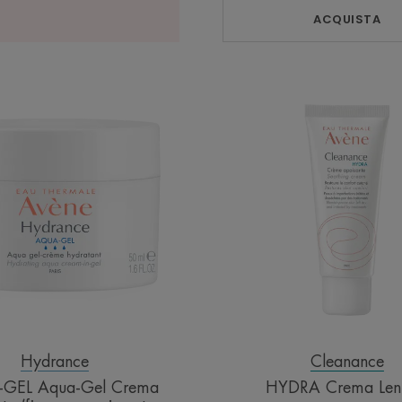
ACQUISTA
AQUA-
HYDRA
GEL
Crema
Aqua-
Lenitiva
Gel
Crema
Idratante
(fino
a
esaurimento
scorte)
Hydrance
Cleanance
GEL Aqua-Gel Crema
HYDRA Crema Leni