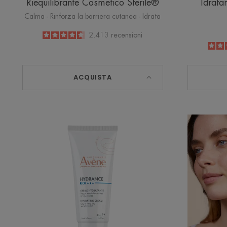
Riequilibrante Cosmetico Sterile®
Idrata
Calma - Rinforza la barriera cutanea - Idrata
4.6
/
5
2.413
recensioni
-
ACQUISTA
HYDRANCE
RICCA
Crema
Idratante