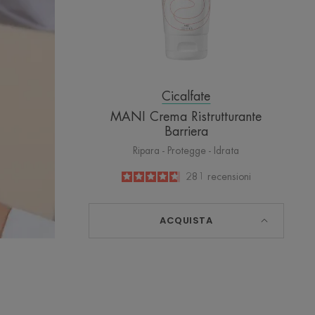
Cicalfate
MANI Crema Ristrutturante
Barriera
Ripara - Protegge - Idrata
4.8
/
5
281
recensioni
-
ACQUISTA
-
HYALURON
ACTIV
A
B3