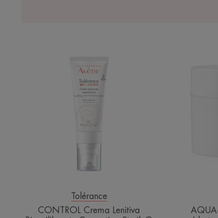
CONTROL
Crema
Lenitiva
Riequilibrante
Cosmetico
Sterile®
Tolérance
CONTROL Crema Lenitiva
AQUA-