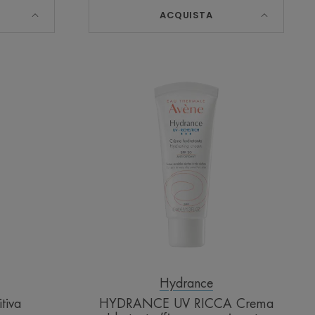
ACQUISTA
HYDRANCE
UV
RICCA
Crema
Idratante
(fino
a
esaurimento
scorte)
Hydrance
tiva
HYDRANCE UV RICCA Crema