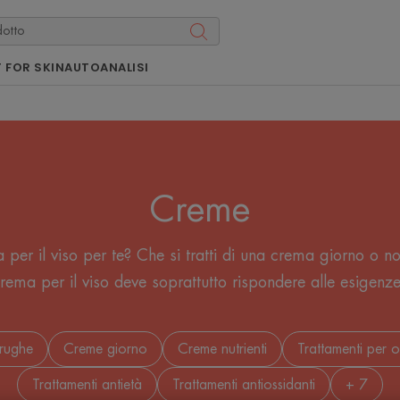
 FOR SKIN
AUTOANALISI
Creme
per il viso per te? Che si tratti di una crema giorno o not
crema per il viso deve soprattutto rispondere alle esigenze
irughe
Creme giorno
Creme nutrienti
Trattamenti per 
Trattamenti antietà
Trattamenti antiossidanti
+ 7