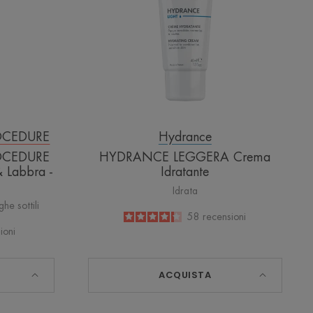
OCEDURE
Hydrance
OCEDURE
HYDRANCE LEGGERA Crema
& Labbra -
Idratante
Idrata
he sottili
4.3
/
5
58
recensioni
-
ioni
ACQUISTA