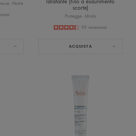
Idratante (fino a esaurimento
enisce - Nutre
scorte)
sioni
Protegge - Idrata
4.3
/
5
95
recensioni
-
ACQUISTA
ANCE
HYDRANCE
BB
RICCA
Crema
e
Idratante
a
Colorata
SPF30