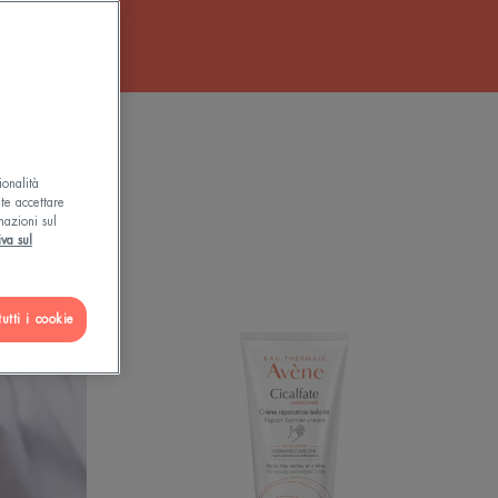
ato da
ionalità
ete accettare
mazioni sul
iva sul
MANI
utti i cookie
Crema
Ristrutturante
Barriera