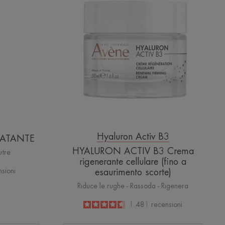
ANTE
Crema
rigenerante
cellulare
(fino
a
esaurimento
scorte)
Hyaluron Activ B3
RATANTE
HYALURON ACTIV B3 Crema
utre
rigenerante cellulare (fino a
sioni
esaurimento scorte)
Riduce le rughe - Rassoda - Rigenera
4.6
/
5
1.481
recensioni
-