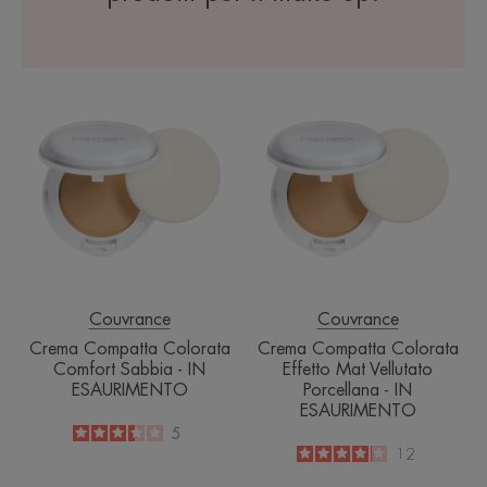
Crema
Crema
Compatta
Compatta
Colorata
Colorata
Comfort
Effetto
Sabbia
Mat
-
Vellutato
IN
Porcellana
ESAURIMENTO
-
IN
ESAURIMENT
Couvrance
Couvrance
Crema Compatta Colorata
Crema Compatta Colorata
Comfort Sabbia - IN
Effetto Mat Vellutato
ESAURIMENTO
Porcellana - IN
ESAURIMENTO
3.4
/
5
5
-
4.1
/
5
12
-