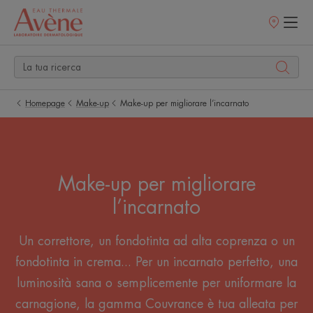
Punti
vendita
Homepage
Make-up
Make-up per migliorare l’incarnato
Make-up per migliorare
l’incarnato
Un correttore, un fondotinta ad alta coprenza o un
fondotinta in crema... Per un incarnato perfetto, una
luminosità sana o semplicemente per uniformare la
carnagione, la gamma Couvrance è tua alleata per