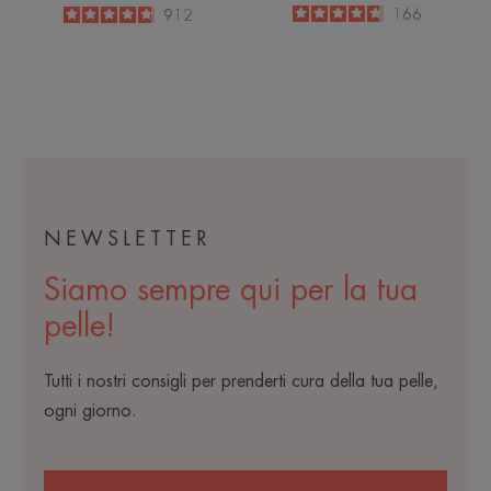
4.7
/
5
166
4.8
/
5
912
-
-
NEWSLETTER
Siamo sempre qui per la tua
pelle!
Tutti i nostri consigli per prenderti cura della tua pelle,
ogni giorno.