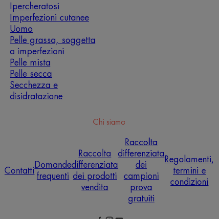
Ipercheratosi
Imperfezioni cutanee
Uomo
Pelle grassa, soggetta
a imperfezioni
Pelle mista
Pelle secca
Secchezza e
disidratazione
Chi siamo
Raccolta
Raccolta
differenziata
Regolamenti,
Domande
differenziata
dei
Contatti
termini e
frequenti
dei prodotti
campioni
condizioni
vendita
prova
gratuiti