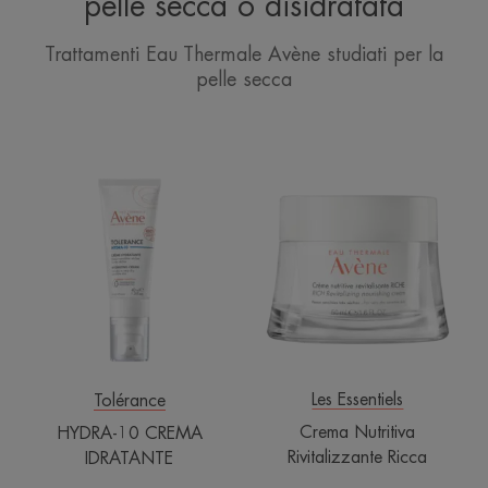
pelle secca o disidratata
Trattamenti Eau Thermale Avène studiati per la
pelle secca
HYDRA-
Crema
10
Nutritiva
CREMA
Rivitalizzante
IDRATANTE
Ricca
Les Essentiels
Tolérance
Crema Nutritiva
HYDRA-10 CREMA
Rivitalizzante Ricca
IDRATANTE