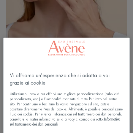
A: Neonato 1: Ipoderma B: Bambino piccolo 2:
Derma C: Adulto 3: Epidermide 4: Cause esogene
Vi offriamo un'esperienza che si adatta a voi
grazie ai cookie
Neonati e bambini piccoli:
Utilizziamo i cookie per offrirvi una migliore personalizzazione (pubblicità
prendersi cura della pelle fragile
personalizzata, ecc.) e funzionalità avanzate durante l'utilizzo del nostro
sito. Per continuare e facilitare la vostra navigazione sul sito, potete
accettare direttamente l'uso dei cookie. Altrimenti, è possibile personalizzare
Perché la pelle dei neonati è così delicata? Perché è
l'uso dei cookie. Per ulteriori informazioni sul trattamento dei dati personali,
consultare la nostra informativa sulla privacy cliccando qui sotto:
Informativa
circa il 30% più sottile della pelle adulta. Di
sul trattamento dei dati personali
conseguenza, la funzione barriera della pelle non è