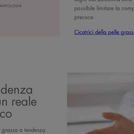
RMATOLOGIA
possibile limitare la comp
precoce.
Cicatrici della pelle gra
endenza
n reale
ico
lle grassa a tendenza