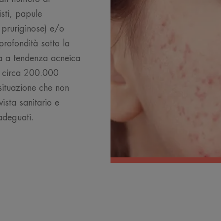
isti, papule
 pruriginose) e/o
profondità sotto la
sa a tendenza acneica
a, circa 200.000
 situazione che non
ista sanitario e
 adeguati.