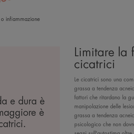
 o infiammazione
Limitare la
cicatrici
Le cicatrici sono una com
grassa a tendenza acneica
fattori che ritardano la 
da e dura è
manipolazione delle lesion
 maggiore è
grassa a tendenza acnei
catrici.
psicologico che non dovr
segni sull'autostima oltre