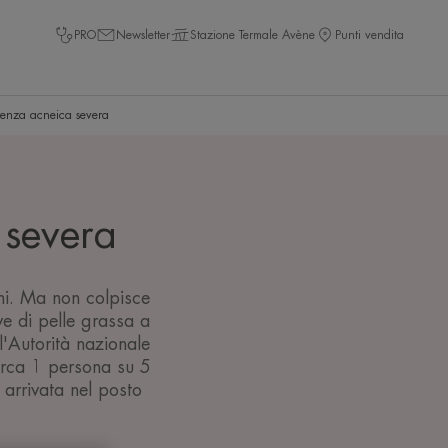
PRO
Newsletter
Stazione Termale Avène
Punti vendita
ndenza acneica severa
 severa
ni. Ma non colpisce
ve di pelle grassa a
'Autorità nazionale
circa 1 persona su 5
 arrivata nel posto