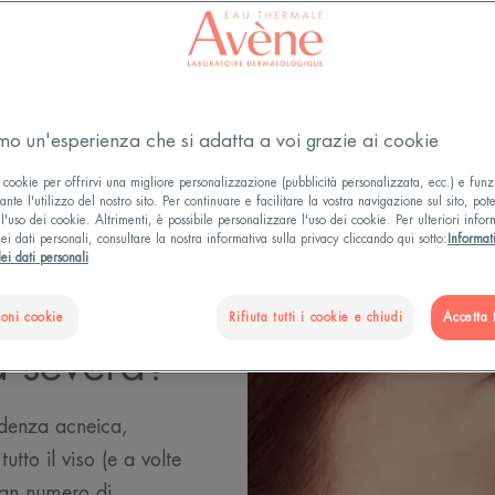
Aggiornato il
20/03/26
, validato da
la direzione medica
.
E GRASSA, SOGGETTA A MACCHIE E A TENDENZA
amo un'esperienza che si adatta a voi grazie ai cookie
 cookie per offrirvi una migliore personalizzazione (pubblicità personalizzata, ecc.) e funz
nte l'utilizzo del nostro sito. Per continuare e facilitare la vostra navigazione sul sito, pot
l'uso dei cookie. Altrimenti, è possibile personalizzare l'uso dei cookie. Per ulteriori infor
ei dati personali, consultare la nostra informativa sulla privacy cliccando qui sotto:
Informat
ei dati personali
assa a
ioni cookie
Rifiuta tutti i cookie e chiudi
Accetta t
a severa?
ndenza acneica,
utto il viso (e a volte
ran numero di