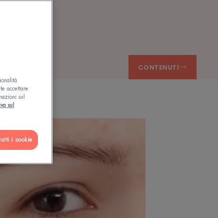
 ACNEICA
CONTENUTI
ionalità
ete accettare
mazioni sul
iva sul
utti i cookie