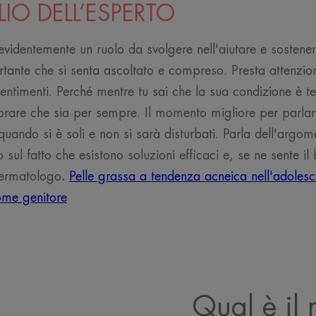
LIO DELL’ESPERTO
videntemente un ruolo da svolgere nell'aiutare e sostenere
tante che si senta ascoltato e compreso. Presta attenzio
 sentimenti. Perché mentre tu sai che la sua condizione è 
brare che sia per sempre. Il momento migliore per parlar
uando si è soli e non si sarà disturbati. Parla dell'argo
 sul fatto che esistono soluzioni efficaci e, se ne sente il b
dermatologo
.
Pelle grassa a tendenza acneica nell'adolesc
ome genitore
Qual è il 