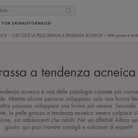
 FOR SKIN
AUTOANALISI
EICA
CHE COS’È LA PELLE GRASSA A TENDENZA ACNEICA?
Pelle grassa a te
grassa a tendenza acneica
tendenza acneica è una delle patologie cutanee più comu
odo. Mentre alcune persone sviluppano solo una forma lie
altre possono sviluppare una forma più severa. Secondo l
ute, la pelle grassa a tendenza acneica severa colpisce 
one, sia adolescenti che adulti. Ne sei affetta? Allora sei
giusto: qui puoi trovare consigli e soluzioni di esperti!