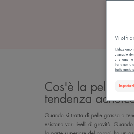
PELL
Vi offri
Utilizziamo i
avanzate dura
direttamente 
trattamento d
trattamento d
Cos'è la pelle gr
Impostaz
tendenza acneic
Quando si tratta di pelle grassa a te
esistono vari livelli di gravità. Quando t
la parte superiore del corpo) ha un g