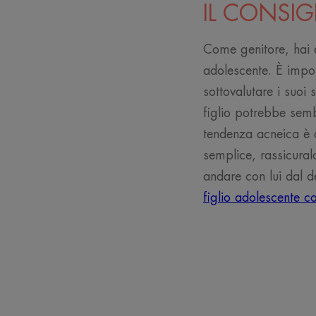
IL CONSIG
Come genitore, hai e
adolescente. È impor
sottovalutare i suoi
figlio potrebbe sem
tendenza acneica è q
semplice, rassicuralo
andare con lui dal 
figlio adolescente c