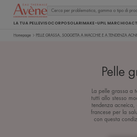
LA TUA PELLE
VISO
CORPO
SOLARI
MAKE-UP
IL MARCHIO
ACT
Homepage
PELLE GRASSA, SOGGETTA A MACCHIE E A TENDENZA ACN
Pelle 
La pelle grassa a 
tutti allo stesso m
tendenza acneica, 
francese per la sal
con questa condizi