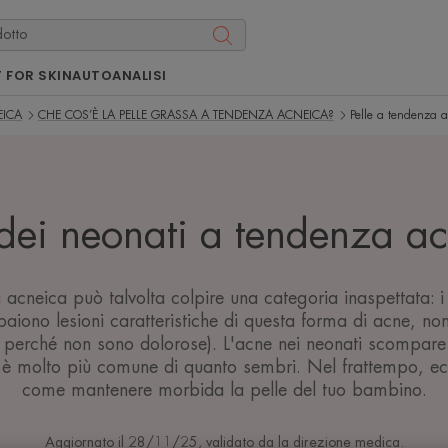
 FOR SKIN
AUTOANALISI
EICA
CHE COS’È LA PELLE GRASSA A TENDENZA ACNEICA?
Pelle a tendenza 
 dei neonati a tendenza a
 acneica può talvolta colpire una categoria inaspettata: i 
iono lesioni caratteristiche di questa forma di acne, non
o perché non sono dolorose). L'acne nei neonati scompar
è molto più comune di quanto sembri. Nel frattempo, ecc
come mantenere morbida la pelle del tuo bambino.
Aggiornato il
28/11/25
, validato da
la direzione medica
.