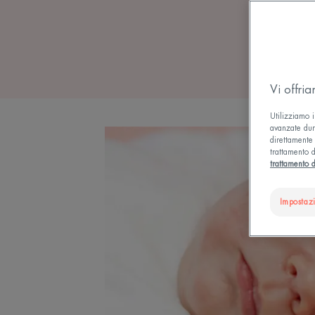
Vi offri
Utilizziamo i
avanzate dura
direttamente 
trattamento d
trattamento d
Impostaz