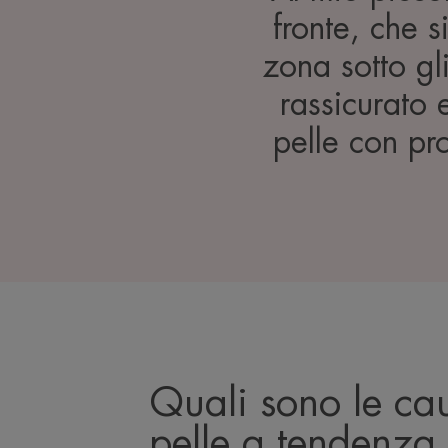
fronte, che s
zona sotto gli
rassicurato 
pelle con prod
Quali sono le cau
pelle a tendenza