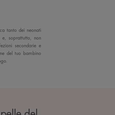
ca tanto dei neonati
 e, soprattutto, non
fezioni secondarie e
acne del tuo bambino
ogo.
pelle del