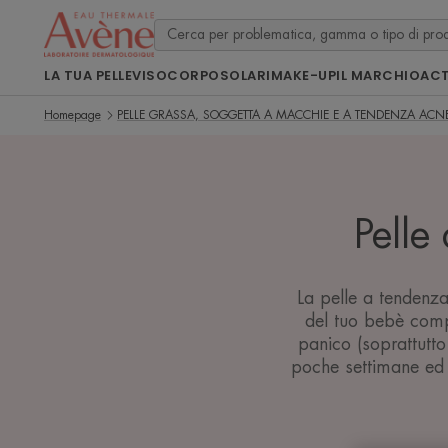
LA TUA PELLE
VISO
CORPO
SOLARI
MAKE-UP
IL MARCHIO
ACT
Homepage
PELLE GRASSA, SOGGETTA A MACCHIE E A TENDENZA ACN
Pelle
La pelle a tendenza
del tuo bebè compa
panico (soprattutt
poche settimane ed 