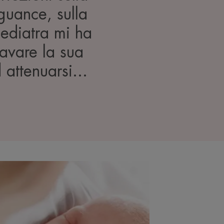
 guance, sulla
 pediatra mi ha
lavare la sua
d attenuarsi...