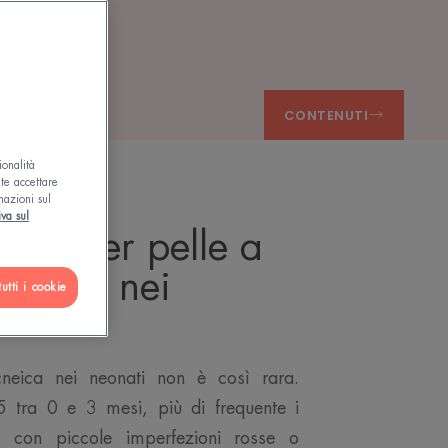
CA?
CONTENUTI
ionalità
ete accettare
mazioni sul
iva sul
ende per pelle a
cneica nei
utti i cookie
neica nei neonati non è così rara.
 tra 0 e 3 mesi, più di frequente i
ta con piccole imperfezioni rosse o