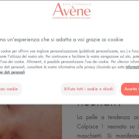
CHE COS’È LA PELLE GRASSA A TENDENZA ACNEI
amo un'esperienza che si adatta a voi grazie ai cookie
 cookie per offrirvi una migliore personalizzazione (pubblicità personalizzata, ecc.) e funz
nte l'utilizzo del nostro sito. Per continuare e facilitare la vostra navigazione sul sito, pot
l'uso dei cookie. Altrimenti, è possibile personalizzare l'uso dei cookie. Per ulteriori infor
ei dati personali, consultare la nostra informativa sulla privacy cliccando qui sotto:
Informat
Cosa si int
ei dati personali
tendenza a
ioni cookie
Rifiuta tutti i cookie e chiudi
Accetta t
neonati?
La pelle a tendenza ac
Colpisce 1 neonato su 5
maschietti. Si manifes