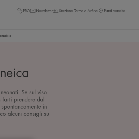
PRO
Newsletter
Stazione Termale Avène
Punti vendita
acneica
cneica
neonati. Se sul viso
 farti prendere dal
e spontaneamente in
o alcuni consigli su