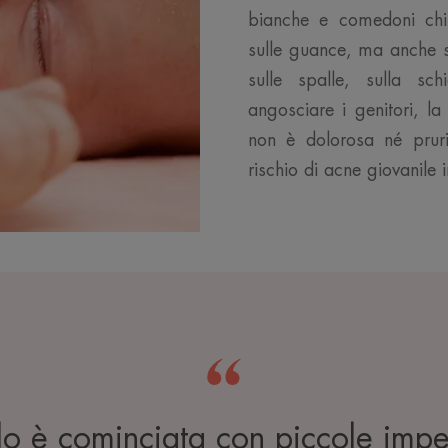
bianche e comedoni chius
sulle guance, ma anche s
sulle spalle, sulla s
angosciare i genitori, l
non è dolorosa né prur
rischio di acne giovanile 
lo è cominciata con piccole imper