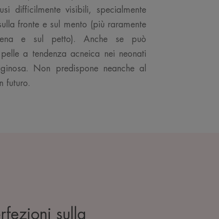
i difficilmente visibili, specialmente
ulla fronte e sul mento (più raramente
chiena e sul petto). Anche se può
a pelle a tendenza acneica nei neonati
iginosa. Non predispone neanche al
in futuro.
fezioni sulla