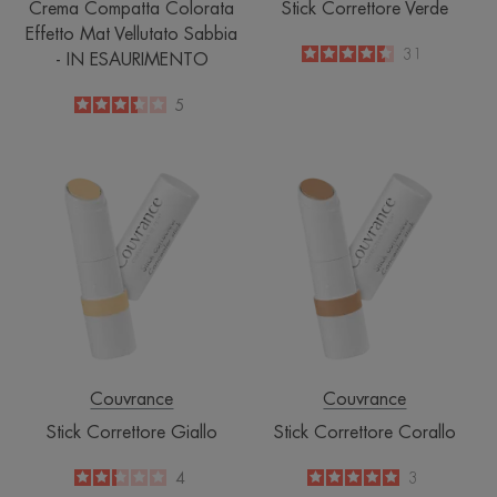
Crema Compatta Colorata
Stick Correttore Verde
Effetto Mat Vellutato Sabbia
4.5
/
5
31
- IN ESAURIMENTO
-
3.4
/
5
5
-
Stick
Stick
Correttore
Correttore
Giallo
Corallo
Couvrance
Couvrance
Stick Correttore Giallo
Stick Correttore Corallo
2.3
/
5
4
5
/
5
3