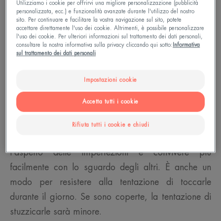
Utilizziamo i cookie per offrirvi una migliore personalizzazione (pubblicità
Cambiamenti ormonali, ereditarietà, una dieta
personalizzata, ecc.) e funzionalità avanzate durante l'utilizzo del nostro
sito. Per continuare e facilitare la vostra navigazione sul sito, potete
troppo ricca di zuccheri, stress... Queste sono le
accettare direttamente l'uso dei cookie. Altrimenti, è possibile personalizzare
l'uso dei cookie. Per ulteriori informazioni sul trattamento dei dati personali,
principali cause della comparsa della pelle grassa
consultare la nostra informativa sulla privacy cliccando qui sotto:
Informativa
a tendenza acneica negli adolescenti (sia maschi
sul trattamento dei dati personali
che femmine) e della sua persistenza o ricomparsa
Impostazioni cookie
in molte donne adulte.
Accetta tutti i cookie
La pelle grassa a tendenza acneica è di rado la
benvenuta, in qualsiasi momento della vita si
Rifiuta tutti i cookie e chiudi
manifesti. Il make-up è un modo per ridurre
l'aspetto delle imperfezioni e convivere più
facilmente con lo sguardo degli altri. È anche un
modo per resistere alla tentazione di toccarle
durante il giorno. Se sono coperte, la tentazione di
stuzzicarle sarà minore.