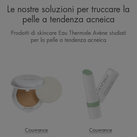
Le nostre soluzioni per truccare la
pelle a tendenza acneica
Prodotti di skincare Eau Thermale Avène studiati
per la pelle a tendenza acneica
Crema
Stick
Compatta
Correttore
Colorata
Verde
Effetto
Mat
Vellutato
Sabbia
-
IN
ESAURIMENTO
Couvrance
Couvrance