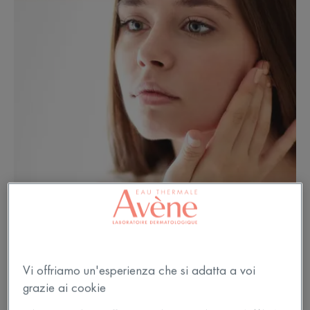
Scegliere il make-up per la pelle
Vi offriamo un'esperienza che si adatta a voi
a tendenza acneica
grazie ai cookie