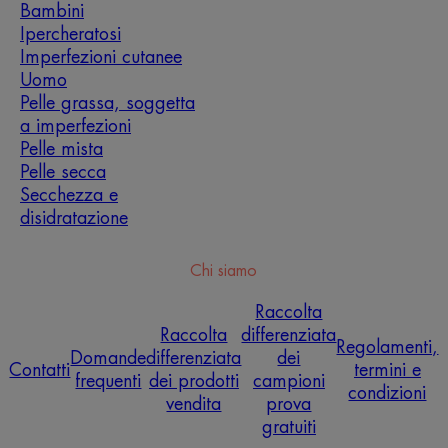
Bambini
Ipercheratosi
Imperfezioni cutanee
Uomo
Pelle grassa, soggetta
a imperfezioni
Pelle mista
Pelle secca
Secchezza e
disidratazione
Chi siamo
Raccolta
Raccolta
differenziata
Regolamenti,
Domande
differenziata
dei
Contatti
termini e
frequenti
dei prodotti
campioni
condizioni
vendita
prova
gratuiti