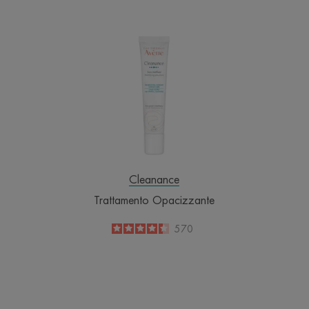
Trattamento
Opacizzante
Cleanance
Trattamento Opacizzante
4.4
/
5
570
-