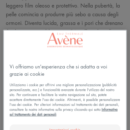
leggero film oleoso e protettivo. Nella pubertà, la
pelle comincia a produrre più sebo a causa degli
ormoni. Diventa lucida, grassa e i pori che drenano
il sebo spesso si bloccano. Ciò soffoca la pelle.
Possono allora fare la loro comparsa imperfezioni,
punti neri o pelle grassa a tendenza acneica, o
anche tutte queste cose insieme! Questo fenomeno
colpisce sia le ragazze che i ragazzi e può durare
Vi offriamo un'esperienza che si adatta a voi
grazie ai cookie
fino all'età adulta.
Utilizziamo i cookie per offrirvi una migliore personalizzazione (pubblicità
personalizzata, ecc.) e funzionalità avanzate durante l'utilizzo del nostro
sito. Per continuare e facilitare la vostra navigazione sul sito, potete
accettare direttamente l'uso dei cookie. Altrimenti, è possibile personalizzare
l'uso dei cookie. Per ulteriori informazioni sul trattamento dei dati personali,
consultare la nostra informativa sulla privacy cliccando qui sotto:
Informativa
sul trattamento dei dati personali