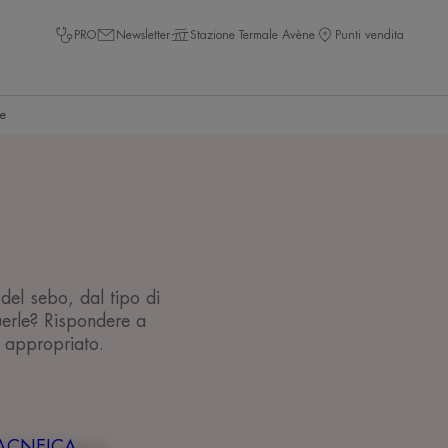
PRO
Newsletter
Stazione Termale Avène
Punti vendita
ne
el sebo, dal tipo di
uerle? Rispondere a
 appropriato.
 ACNEICA