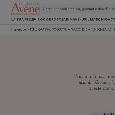
LA TUA PELLE
VISO
CORPO
SOLARI
MAKE-UP
IL MARCHIO
ACT
Homepage
PELLE GRASSA, SOGGETTA A MACCHIE E A TENDENZA ACN
L'acne può assumere
lesioni... Quindi,
queste doman
PELL