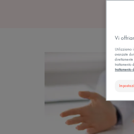
Vi offri
Utilizziamo i
avanzate dura
direttamente 
trattamento d
trattamento d
Impostaz