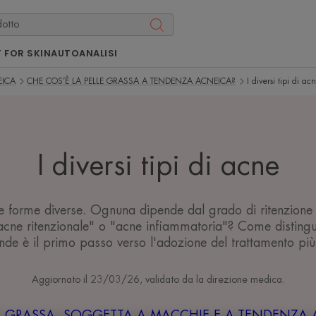
 FOR SKIN
AUTOANALISI
EICA
CHE COS’È LA PELLE GRASSA A TENDENZA ACNEICA?
I diversi tipi di ac
I diversi tipi di acne
 forme diverse. Ognuna dipende dal grado di ritenzione d
 "acne ritenzionale" o "acne infiammatoria"? Come disting
de è il primo passo verso l'adozione del trattamento più
Aggiornato il
23/03/26
, validato da
la direzione medica
.
E GRASSA, SOGGETTA A MACCHIE E A TENDENZA