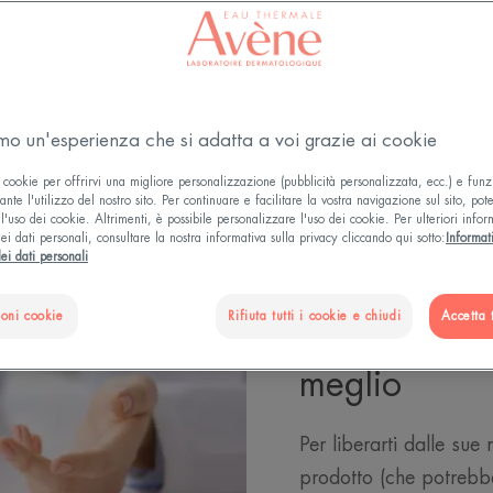
amo un'esperienza che si adatta a voi grazie ai cookie
 cookie per offrirvi una migliore personalizzazione (pubblicità personalizzata, ecc.) e funz
nte l'utilizzo del nostro sito. Per continuare e facilitare la vostra navigazione sul sito, pot
l'uso dei cookie. Altrimenti, è possibile personalizzare l'uso dei cookie. Per ulteriori infor
ei dati personali, consultare la nostra informativa sulla privacy cliccando qui sotto:
Informat
ei dati personali
Forme di pel
ioni cookie
Rifiuta tutti i cookie e chiudi
Accetta t
acneica: rico
meglio
Per liberarti dalle sue
prodotto (che potrebb