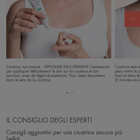
Cicatrice non-mature : APPLIQUER DELICATEMENT Commencez
Cicatrice semi
par appliquer délicatement le soin sur la cicatrice et son
peau entre le po
pourtour, avec de légers écrasements. Puis, lissez doucement
haut et dans le
dans le sens de la cicatrice.
(5 minutes envi
Vai
Vai
Vai
all'elemento
all'elemento
all'elemento
1
2
3
IL CONSIGLIO DEGLI ESPERTI
Consigli aggiuntivi per una cicatrice ancora più
bella!