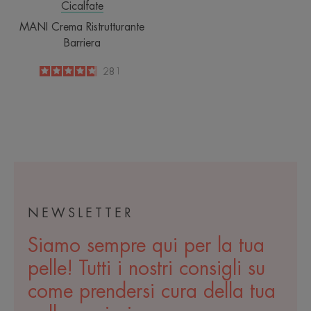
Cicalfate
MANI Crema Ristrutturante
Barriera
4.8
/
5
281
-
NEWSLETTER
Siamo sempre qui per la tua
pelle! Tutti i nostri consigli su
come prendersi cura della tua