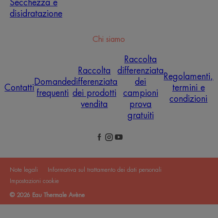
Secchezza e
disidratazione
Chi siamo
Raccolta
Raccolta
differenziata
Regolamenti,
Domande
differenziata
dei
Contatti
termini e
frequenti
dei prodotti
campioni
condizioni
vendita
prova
gratuiti
Note legali
Informativa sul trattamento dei dati personali
Impostazioni cookie
© 2026 Eau Thermale Avène