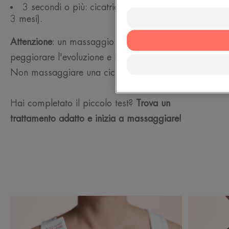
3 secondi o più: cicatrice matura (di solito dopo
3 mesi).
Attenzione
: un massaggio eccessivo può
peggiorare l'evoluzione e l'aspetto della cicatrice.
Non massaggiare una cicatrice ancora infiammata.
Hai completato il piccolo test?
Trova un
trattamento adatto e inizia a massaggiare!