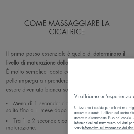
COME MASSAGGIARE LA
CICATRICE
Il primo passo essenziale è quello di
determinare il
livello di maturazione della cicatrice
.
È molto semplice: basta controllare il tempo che la
pelle impiega a riprendere il suo colore dopo
essere diventata bianca sotto la pressione del dito.
Vi offriamo un'esperienza 
Meno di 1 secondo: cicatrice non matura (di
Utilizziamo i cookie per offrirvi una mig
solito fino a 1 mese dopo la chiusura della ferita).
avanzate durante l'utilizzo del nostro sit
accettare direttamente l'uso dei cookie. A
Tra 1 e 2 secondi: cicatrice in fase di
informazioni sul trattamento dei dati per
maturazione.
sotto:
Informativa sul trattamento dei dati