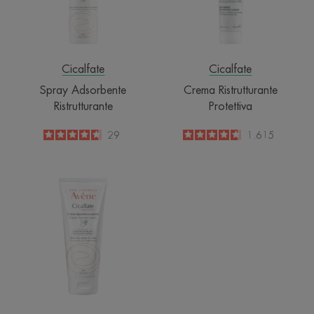
Cicalfate
Cicalfate
Spray Adsorbente
Crema Ristrutturante
Ristrutturante
Protettiva
4.7
/
5
29
4.6
/
5
1.615
-
-
MANI
Crema
Ristrutturante
Barriera