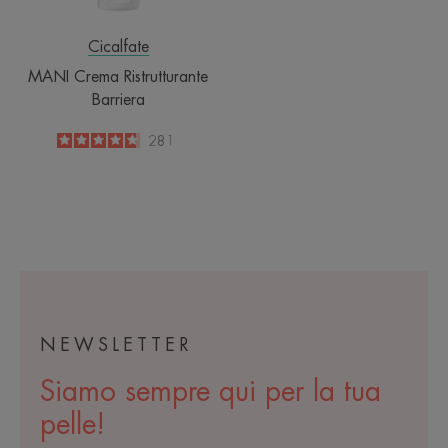
Cicalfate
MANI Crema Ristrutturante
Barriera
4.8
/
5
281
-
NEWSLETTER
Siamo sempre qui per la tua
pelle!