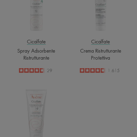
Cicalfate
Cicalfate
Spray Adsorbente
Crema Ristrutturante
Ristrutturante
Protettiva
4.7
/
5
29
4.6
/
5
1.615
-
-
MANI
Crema
Ristrutturante
Barriera