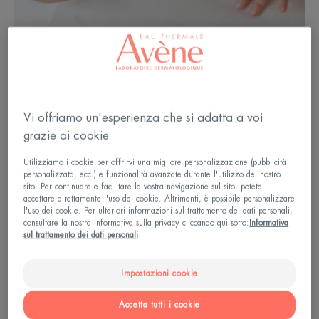
Le basi della varicella e delle sue
Vi offriamo un'esperienza che si adatta a voi
grazie ai cookie
macchie
Utilizziamo i cookie per offrirvi una migliore personalizzazione (pubblicità
personalizzata, ecc.) e funzionalità avanzate durante l'utilizzo del nostro
La varicella è una malattia benigna ma altamente
sito. Per continuare e facilitare la vostra navigazione sul sito, potete
contagiosa causata dal virus varicella-zoster. Nel
accettare direttamente l'uso dei cookie. Altrimenti, è possibile personalizzare
l'uso dei cookie. Per ulteriori informazioni sul trattamento dei dati personali,
90% dei casi, si presenta tra i 3 mesi e 10 anni di
consultare la nostra informativa sulla privacy cliccando qui sotto:
Informativa
sul trattamento dei dati personali
età. Dopo un periodo di incubazione da 1 a 2
settimane, i primi sintomi non sono molto
Impostazioni cookie
significativi. Dopo qualche giorno, diventano
MOLTO riconoscibili:
Accetta tutti i cookie