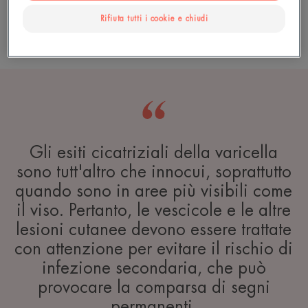
Rifiuta tutti i cookie e chiudi
Leggi di più
Gli esiti cicatriziali della varicella
sono tutt'altro che innocui, soprattutto
quando sono in aree più visibili come
il viso. Pertanto, le vescicole e le altre
lesioni cutanee devono essere trattate
con attenzione per evitare il rischio di
infezione secondaria, che può
provocare la comparsa di segni
permanenti.