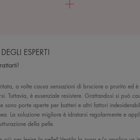
DEGLI ESPERTI
attarti!
itata, a volte causa sensazioni di bruciore o prurito ed è 
rsi. Tuttavia, è essenziale resistere. Grattandosi si può c
 sono porte aperte per batteri e altri fattori indesiderabil
anea. La soluzione migliore è idratarsi regolarmente e app
utturazione della pelle.
n più per lenire la pelle? Ventila la zona e/o applica un 