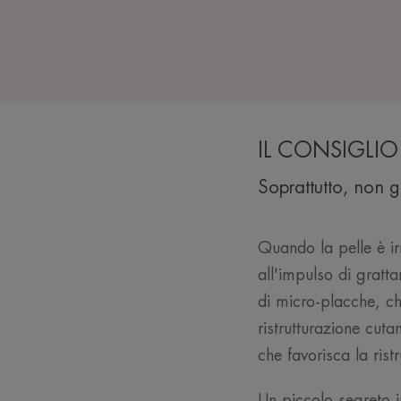
IL CONSIGLIO 
Soprattutto, non gr
Quando la pelle è irr
all'impulso di gratta
di micro-placche, che
ristrutturazione cut
che favorisca la ristr
Un piccolo segreto i