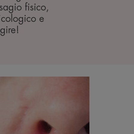
sagio fisico,
icologico e
gire!