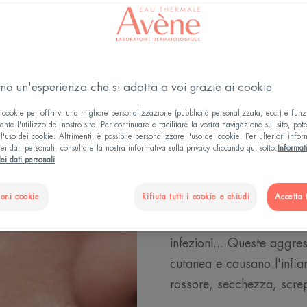
amo un'esperienza che si adatta a voi grazie ai cookie
Riconoscere
 cookie per offrirvi una migliore personalizzazione (pubblicità personalizzata, ecc.) e funz
nte l'utilizzo del nostro sito. Per continuare e facilitare la vostra navigazione sul sito, pot
è irritata
l'uso dei cookie. Altrimenti, è possibile personalizzare l'uso dei cookie. Per ulteriori infor
ei dati personali, consultare la nostra informativa sulla privacy cliccando qui sotto:
Informat
ei dati personali
Il 20% della popolazione 
ioni cookie
Rifiuta tutti i cookie e chiudi
Accetta t
siamo esposti a eritemi cu
sfregamento, uso di prodot
infezioni... Queste aggres
cutanea e causano l'infiam
rossore, secchezza, screpo