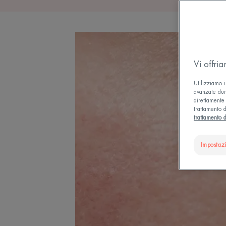
Vi offri
Utilizziamo i
avanzate dura
direttamente 
trattamento d
trattamento d
Impostaz