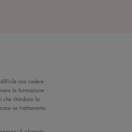
difficile non cedere
ausare la formazione
i che ritardano la
licare un trattamento
impacco di ghiaccio.