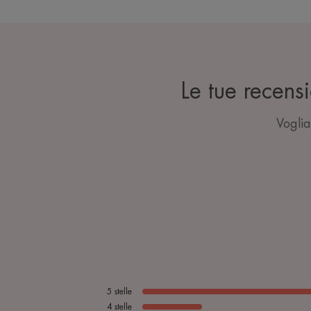
Le tue recen
Voglia
5
stelle
4
stelle