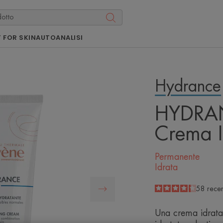
 FOR SKIN
AUTOANALISI
Hydrance
HYDRA
Crema I
Permanente
Idrata
4.3
/
5
58
recen
-
Una crema idratan