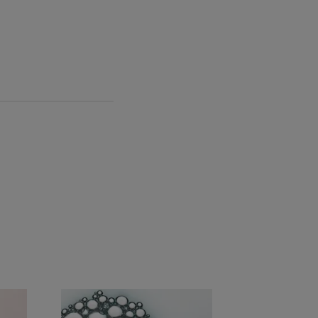
nte dal profumo fresco e delicato
ne a ogni applicazione, per una pelle
a e non grassa “disseta" la pelle per
freschezza.
o dell’imballaggio dopo l’utilizzo del
uto prima di conferirlo in raccolta
l - EAN 3282770399905