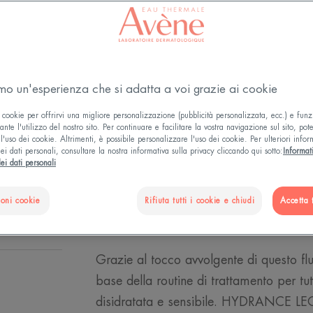
idratata, elastica
IDRATA PER TU
Idratante, addolc
amo un'esperienza che si adatta a voi grazie ai cookie
 cookie per offrirvi una migliore personalizzazione (pubblicità personalizzata, ecc.) e funz
Tubo
Tubo
40ml
nte l'utilizzo del nostro sito. Per continuare e facilitare la vostra navigazione sul sito, pot
l'uso dei cookie. Altrimenti, è possibile personalizzare l'uso dei cookie. Per ulteriori infor
ei dati personali, consultare la nostra informativa sulla privacy cliccando qui sotto:
Informat
ei dati personali
PUNTI VENDIT
ioni cookie
Rifiuta tutti i cookie e chiudi
Accetta t
Grazie al tocco avvolgente di questo flu
base della routine di trattamento per tut
disidratata e sensibile. HYDRANCE LE