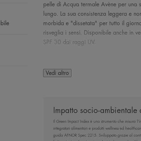
pelle di Acqua termale Avène per una s
lungo. La sua consistenza leggera e non
bile
morbida e "dissetata" per tutto il giorn
risveglia i sensi. Disponibile anche in 
SPF 30 dai raggi UV.
Vedi altro
L’OPINIONE DEL 
Impatto socio-ambientale 
Il Green Impact Index è uno strumento che misura l’im
Una ricarica di 
integratori alimentari e prodotti wellness ed healthca
una pelle idratata 
guida AFNOR Spec 2215. Sviluppato grazie al contri