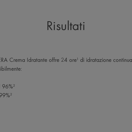
Risultati
rema Idratante offre 24 ore¹ di idratazione continu
sibilmente:
il 96%²
l 99%²