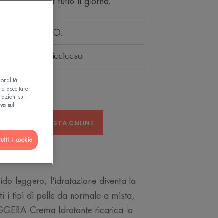
 e morbida per tutto il giorno.
TTO IL GIORNO.
ente, non appiccicosa.
ionalità
ete accettare
mazioni sul
iva sul
A
ACQUISTA ONLINE
utti i cookie
ido leggero, l'idratazione diventa la
ti i tipi di pelle da normale a mista,
GGERA Crema Idratante ricarica la