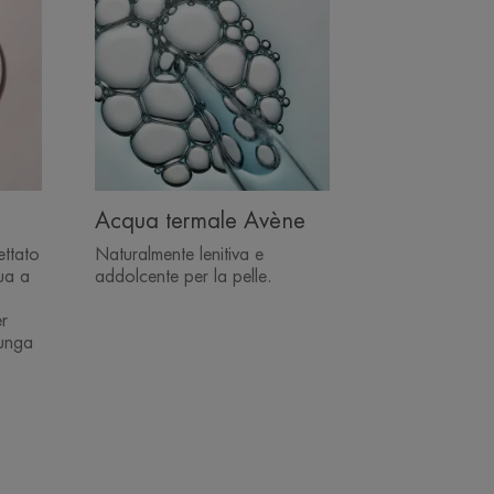
Acqua termale Avène
ettato
Naturalmente lenitiva e
ua a
addolcente per la pelle.
r
lunga