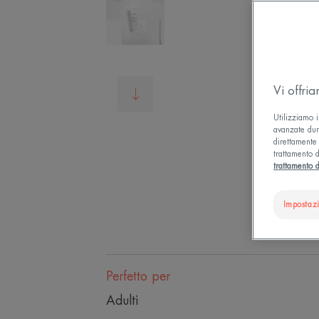
Vi offri
Utilizziamo i
avanzate dura
direttamente 
trattamento d
trattamento d
Impostaz
Perfetto per
Adulti