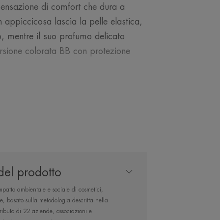
ensazione di comfort che dura a
 appiccicosa lascia la pelle elastica,
o, mentre il suo profumo delicato
versione colorata BB con protezione
NOSTRO ESPERTO
del prodotto
patto ambientale e sociale di cosmetici,
acqua termale per
re, basato sulla metodologia descritta nella
per tutto il giorno,
buto di 22 aziende, associazioni e