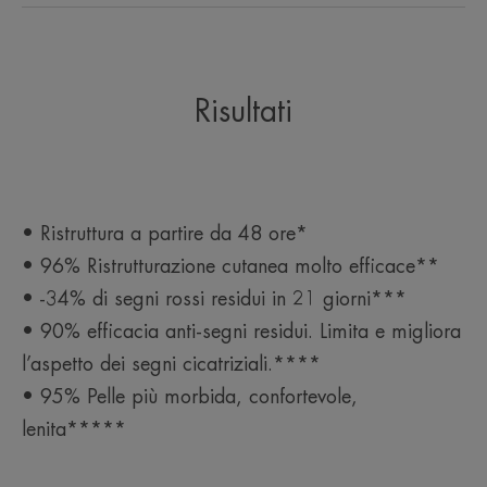
che protegge la pelle fragilizzata
esposta al sole e aiuta a prevenire
i segni post-cicatriziali.
Risultati
Benefici
• RISTRUTTURA
• Ristruttura a partire da 48 ore*
• LENISCE immediatamente.
• 96% Ristrutturazione cutanea molto efficace**
• AIUTA a ridurre l’aspetto dei segni residui
• -34% di segni rossi residui in 21 giorni***
• PROTEGGE
• 90% efficacia anti-segni residui. Limita e migliora
l’aspetto dei segni cicatriziali.****
CONSISTENZA
RACCOLTA DIFFERENZIATA
• 95% Pelle più morbida, confortevole,
lenita*****