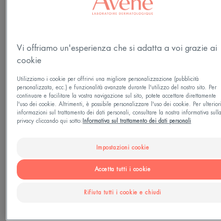
Lattanti - Bebè - Bambini - Adulti
Età
Vi offriamo un'esperienza che si adatta a voi grazie ai
Da 1 mese / i
cookie
Utilizziamo i cookie per offrirvi una migliore personalizzazione (pubblicità
Fototipo
personalizzata, ecc.) e funzionalità avanzate durante l'utilizzo del nostro sito. Per
continuare e facilitare la vostra navigazione sul sito, potete accettare direttamente
Tutti i fototipi da I a VI
l'uso dei cookie. Altrimenti, è possibile personalizzare l'uso dei cookie. Per ulterior
informazioni sul trattamento dei dati personali, consultare la nostra informativa sull
privacy cliccando qui sotto:
Informativa sul trattamento dei dati personali
Adatto per
Impostazioni cookie
Sulle mani - sulla nuca - sui piedi
Accetta tutti i cookie
Tipo di pelle
Rifiuta tutti i cookie e chiudi
Pelle sensibile - Pelle fragilizzata - Pelle irritabile e
fragilizzata