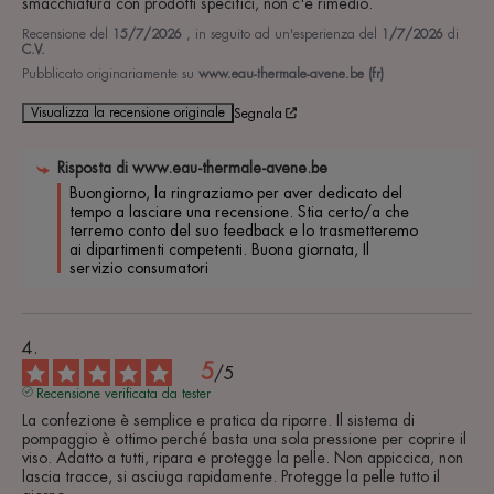
smacchiatura con prodotti specifici, non c'è rimedio.
Recensione del
15/7/2026
, in seguito ad un'esperienza del
1/7/2026
di
C.V.
Pubblicato originariamente su
www.eau-thermale-avene.be (fr)
Visualizza la recensione originale
Segnala
Risposta di
www.eau-thermale-avene.be
Buongiorno, la ringraziamo per aver dedicato del 
tempo a lasciare una recensione. Stia certo/a che 
terremo conto del suo feedback e lo trasmetteremo 
ai dipartimenti competenti. Buona giornata, Il 
servizio consumatori
5
/
5
Recensione verificata da tester
La confezione è semplice e pratica da riporre. Il sistema di 
pompaggio è ottimo perché basta una sola pressione per coprire il 
viso. Adatto a tutti, ripara e protegge la pelle. Non appiccica, non 
lascia tracce, si asciuga rapidamente. Protegge la pelle tutto il 