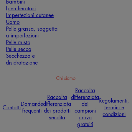
Bambini
Ipercheratosi
Imperfezioni cutanee
Uomo
Pelle grassa, soggetta
a imperfezioni
Pelle mista
Pelle secca
Secchezza e
disidratazione
Chi siamo
Raccolta
Raccolta
differenziata
Regolamenti,
Domande
differenziata
dei
Contatti
termini e
frequenti
dei prodotti
campioni
condizioni
vendita
prova
gratuiti