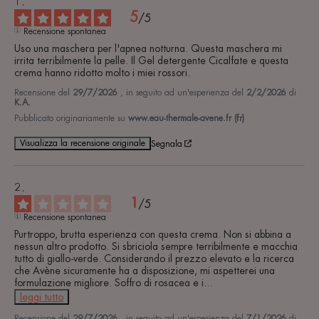
5
/
5
Recensione spontanea
Uso una maschera per l'apnea notturna. Questa maschera mi 
irrita terribilmente la pelle. Il Gel detergente Cicalfate e questa 
crema hanno ridotto molto i miei rossori.
Recensione del
29/7/2026
, in seguito ad un'esperienza del
2/2/2026
di
K.A.
Pubblicato originariamente su
www.eau-thermale-avene.fr (fr)
Visualizza la recensione originale
Segnala
1
/
5
Recensione spontanea
Purtroppo, brutta esperienza con questa crema. Non si abbina a 
nessun altro prodotto. Si sbriciola sempre terribilmente e macchia 
tutto di giallo-verde. Considerando il prezzo elevato e la ricerca 
che Avène sicuramente ha a disposizione, mi aspetterei una 
formulazione migliore. Soffro di rosacea e i
...
leggi tutto
Recensione del
29/7/2026
, in seguito ad un'esperienza del
7/1/2026
di