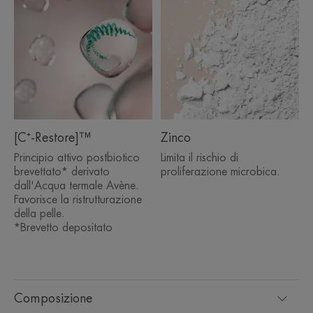
Formula alta tollerabilità: Eccellente tollerabilità
cutanea e oculare.
Senza alcool, senza siliconi.
Testato su pelle sensibile fragilizzata sotto controllo
dermatologico.
Testato post atto dermatologico superficiale e su
[C⁺-Restore]™
Zinco
pelle tatuata*******.
Principio attivo postbiotico
Limita il rischio di
brevettato* derivato
proliferazione microbica.
dall'Acqua termale Avène.
Favorisce la ristrutturazione
L’OPINIONE DEL NOSTRO ESPERTO
della pelle.
*Brevetto depositato
Un trattamento ristrutturante 2 in 1
Composizione