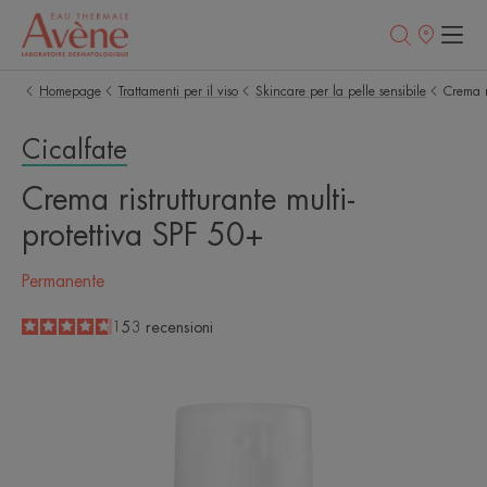
Punti
vendita
Homepage
Trattamenti per il viso
Skincare per la pelle sensibile
Crema r
Cicalfate
Crema ristrutturante multi-
protettiva SPF 50+
Permanente
4.7
/
5
153
recensioni
-