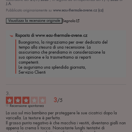
J.A.
Pubblicato originariamente su
www.eau-thermale-avene.cz (cz)
Visualizza la recensione originale
Segnala
Risposta di
www.eau-thermale-avene.cz
Buongiorno, la ringraziamo per aver dedicato del 
tempo alla stesura di una recensione. La 
assicuriamo che prendiamo in considerazione la 
sua opinione e la trasmettiamo ai reparti 
competenti.

Le auguriamo una splendida giornata,

Servizio Clienti
3
/
5
Recensione spontanea
La uso sul mio bambino per proteggere le sue cicatrici dopo la 
varicella. La texture è perfetta.

Il grosso punto negativo è che macchia i vestiti, diventano gialli non 
appena la crema li tocca. Nonostante lunghi tentativi di 