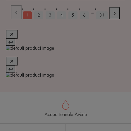
1
2
3
4
5
6
31
Acqua termale Avène