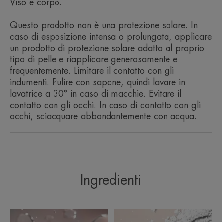
Viso e corpo.
- LENISCE & RISTRUTTURA la pelle sensibile
irritata e limita il rischio di proliferazione microbica.
Questo prodotto non è una protezione solare. In
caso di esposizione intensa o prolungata, applicare
Accelera di 4 giorni il naturale processo di
un prodotto di protezione solare adatto al proprio
riparazione cutanea***.
tipo di pelle e riapplicare generosamente e
- PROTEGGE dai raggi solari e dalle aggressioni
frequentemente. Limitare il contatto con gli
indumenti. Pulire con sapone, quindi lavare in
esterne per una ristrutturazione e una protezione
lavatrice a 30° in caso di macchie. Evitare il
ottimali (filtro TRIASORB™, protezione a spettro
contatto con gli occhi. In caso di contatto con gli
ultra-ampio contro i raggi UVB, UVA e luce blu
occhi, sciacquare abbondantemente con acqua.
HEV).
- ANTI-SEGNI RESIDUI: Migliora l’aspetto dei
segni rossi residui e limita il rischio di
iperpigmentazione legato all’esposizione solare:
Ingredienti
-34% di segni rossi residui in 3 settimane****.
La pelle è ristrutturata, protetta e idratata per 24
ore*****.