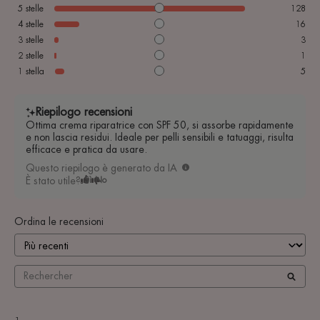
5
stelle
128
4
stelle
16
3
stelle
3
2
stelle
1
1
stella
5
Riepilogo recensioni
Ottima crema riparatrice con SPF 50, si assorbe rapidamente
e non lascia residui. Ideale per pelli sensibili e tatuaggi, risulta
efficace e pratica da usare.
Questo riepilogo è generato da IA
È stato utile?
Sì
No
Ordina le recensioni