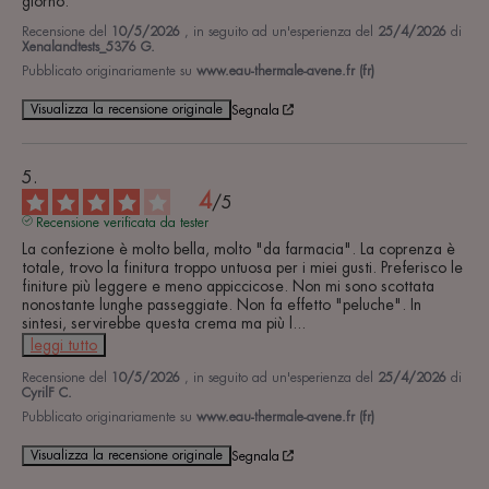
giorno.
Recensione del
10/5/2026
, in seguito ad un'esperienza del
25/4/2026
di
Xenalandtests_5376 G.
Pubblicato originariamente su
www.eau-thermale-avene.fr (fr)
Visualizza la recensione originale
Segnala
4
/
5
Recensione verificata da tester
La confezione è molto bella, molto "da farmacia". La coprenza è 
totale, trovo la finitura troppo untuosa per i miei gusti. Preferisco le 
finiture più leggere e meno appiccicose. Non mi sono scottata 
nonostante lunghe passeggiate. Non fa effetto "peluche". In 
sintesi, servirebbe questa crema ma più l
...
leggi tutto
Recensione del
10/5/2026
, in seguito ad un'esperienza del
25/4/2026
di
CyrilF C.
Pubblicato originariamente su
www.eau-thermale-avene.fr (fr)
Visualizza la recensione originale
Segnala