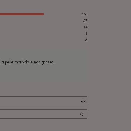
546
57
14
1
6
 la pelle morbida e non grassa.