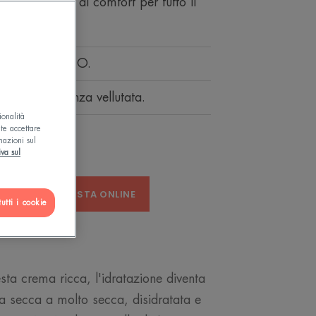
 e in uno stato di comfort per tutto il
TTO IL GIORNO.
ente, consistenza vellutata.
ionalità
ete accettare
mazioni sul
iva sul
A
ACQUISTA ONLINE
utti i cookie
sta crema ricca, l'idratazione diventa
da secca a molto secca, disidratata e