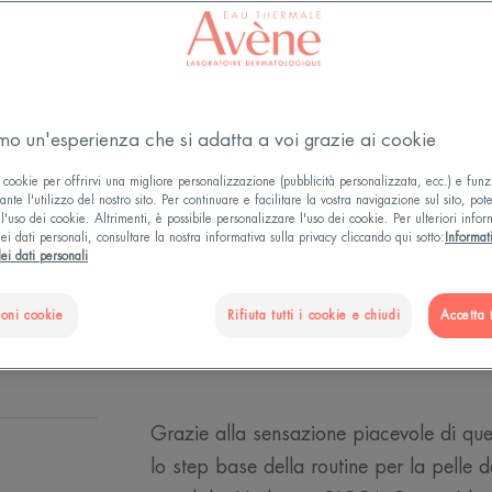
idratata, elastica
giorno.
IDRATA PER TU
amo un'esperienza che si adatta a voi grazie ai cookie
Idratante, addolc
 cookie per offrirvi una migliore personalizzazione (pubblicità personalizzata, ecc.) e funz
nte l'utilizzo del nostro sito. Per continuare e facilitare la vostra navigazione sul sito, pot
Tubo
Tubo
40ml
l'uso dei cookie. Altrimenti, è possibile personalizzare l'uso dei cookie. Per ulteriori infor
ei dati personali, consultare la nostra informativa sulla privacy cliccando qui sotto:
Informat
ei dati personali
PUNTI VENDIT
ioni cookie
Rifiuta tutti i cookie e chiudi
Accetta t
Grazie alla sensazione piacevole di que
lo step base della routine per la pelle 