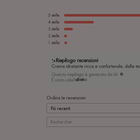
5
stelle
4
stelle
3
stelle
2
stelle
1
stella
Riepilogo recensioni
Crema idratante ricca e confortevole, dalle te
Questo riepilogo è generato da IA
È stato utile?
Sì
No
Ordina le recensioni