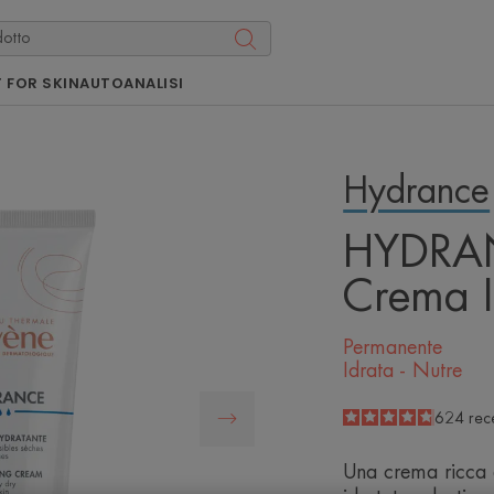
 FOR SKIN
AUTOANALISI
Hydrance
HYDRA
Crema I
Permanente
Idrata - Nutre
4.8
/
5
624
rec
-
Una crema ricca e