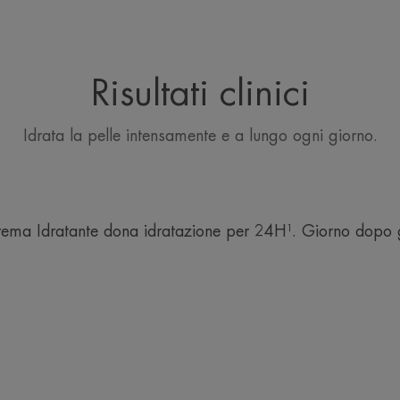
• DONA COMFORT. La sua consistenza 
pelle per tutto il giorno e restituisce ela
Risultati clinici
CONSISTENZA
Idrata la pelle intensamente e a lungo ogni giorno.
Benefici della consistenza
Una consistenza ricca e cremosa che ridona
comfort alla pelle.
a Idratante dona idratazione per 24H¹. Giorno dopo gi
Profumazione
Leggermente profumata
*Brevetto depositato.