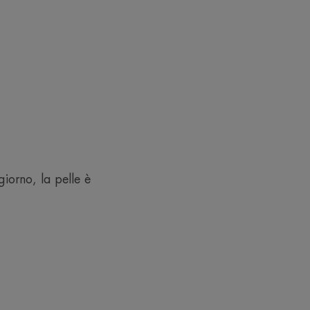
ricca e non grassa “disseta" la
sticità e un comfort ottimale.
RACCOLTA DIFFERENZIATA
orno, la pelle è