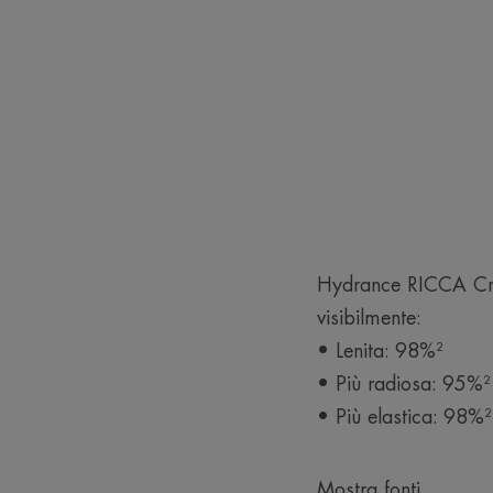
Hydrance RICCA Crem
visibilmente:
• Lenita: 98%²
• Più radiosa: 95%²
• Più elastica: 98%²
Mostra fonti