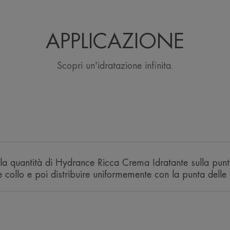
APPLICAZIONE
Scopri un'idratazione infinita.
Vantaggio
Hydrance RICCA Crema Idratante ricari
Avène, per una pelle morbida e idratata
per la pelle sensibile, disidratata, sec
Benefici
a quantità di Hydrance Ricca Crema Idratante sulla punta
• IDRATA per tutto il giorno. L'azione 
 collo e poi distribuire uniformemente con la punta delle 
principi attivi Cohederm di Hydrance 
diffusione ottimale dell'Acqua termale A
• LENISCE: Questo crema idratante dal 
ricarica di Acqua termale Avène ad ogn
morbida e luminosa.