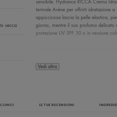
sensibile. Hydrance RICCA Crema Idrata
termale Avène per offrirti idratazione a
appiccicosa lascia la pelle elastica, pie
lto secca
giorno, mentre il suo profumo delicato r
protezione UV SPF 30 o in versione col
Vedi altro
L’OPINIONE DEL 
Una ricarica di 
 CLINICI
LE TUE RECENSIONI
INGREDIE
una pelle idratata 