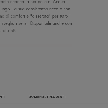
nte ricarica la tua pelle di Acqua
 lungo. La sua consistenza ricca e non
na di comfort e "dissetata" per tutto il
isveglia i sensi. Disponibile anche con
orata BB.
NOSTRO ESPERTO
acqua termale per
NTI
DOMANDE FREQUENTI
per tutto il giorno.