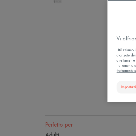
Vi offri
Utilizziamo i
avanzate dura
direttamente 
trattamento d
trattamento d
Impostaz
Perfetto per
Adulti