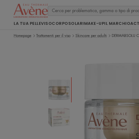
LA TUA PELLE
VISO
CORPO
SOLARI
MAKE-UP
IL MARCHIO
ACT
Homepage
Trattamenti per il viso
Skincare per adulti
DERMABSOLU Crem