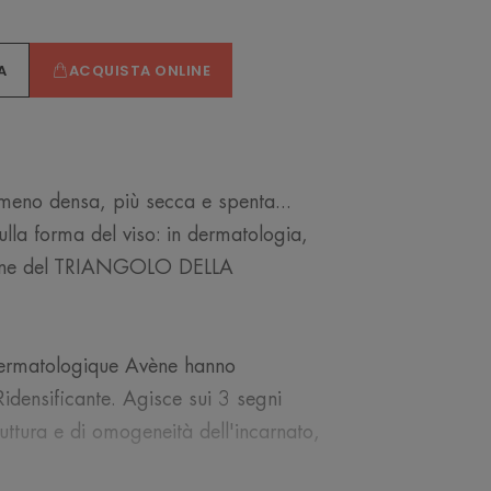
icaricabile
A
ACQUISTA ONLINE
 meno densa, più secca e spenta...
ulla forma del viso: in dermatologia,
ione del TRIANGOLO DELLA
 Dermatologique Avène hanno
densificante. Agisce sui 3 segni
truttura e di omogeneità dell'incarnato,