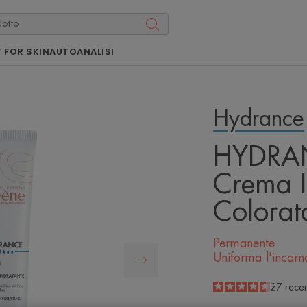
 FOR SKIN
AUTOANALISI
Hydrance
HYDRA
Crema I
Colora
Permanente
Uniforma l'incarn
4.6
/
5
27
recen
-