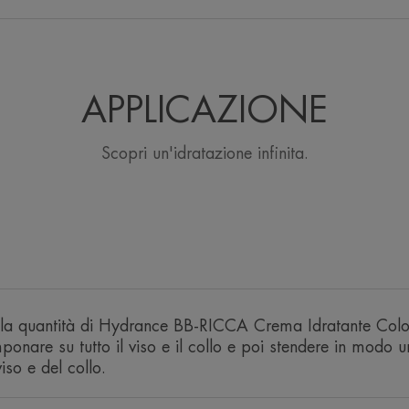
In un solo step, 
idrata, illumina 
APPLICAZIONE
incarnato unifo
Scopri un'idratazione infinita.
Vantaggio
In un unico piacevole step, Hydrance 
idrata per tutto il giorno, illumina e un
la quantità di Hydrance BB-RICCA Crema Idratante Colo
naturale. Questo trattamento di bellezz
mponare su tutto il viso e il collo e poi stendere in modo 
sensibile da secca a molto secca dalle 
iso e del collo.
liberi).