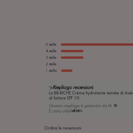
5
stelle
4
stelle
3
stelle
2
stelle
1
stella
Riepilogo recensioni
La BB-RICHE Crème hydratante teintée di Avène 
al fattore SPF 30.
Questo riepilogo è generato da IA
È stato utile?
Sì
No
Ordina le recensioni