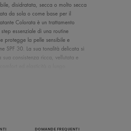
ibile, disidratata, secca o molto secca
sata da sola o come base per il
tante Colorata è un trattamento
 step essenziale di una routine
 e protegge la pelle sensibile e
ne SPF 30. La sua tonalità delicata si
a sua consistenza ricca, vellutata e
omfort ed elasticità a lungo.
NOSTRO ESPERTO
NTI
DOMANDE FREQUENTI