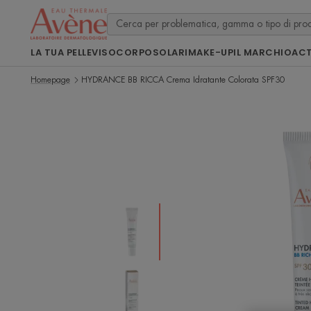
LA TUA PELLE
VISO
CORPO
SOLARI
MAKE-UP
IL MARCHIO
ACT
Homepage
HYDRANCE BB RICCA Crema Idratante Colorata SPF30