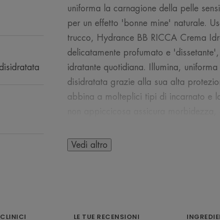
uniforma la carnagione della pelle sens
per un effetto 'bonne mine' naturale. U
trucco, Hydrance BB RICCA Crema Idra
delicatamente profumato e 'dissetante',
disidratata
idratante quotidiana. Illumina, uniforma
disidratata grazie alla sua alta protezio
abbina a molteplici tipi di incarnato e l
non appiccicosa assicura morbidezza, c
Vedi altro
L’OPINIONE DEL 
 CLINICI
LE TUE RECENSIONI
INGREDIE