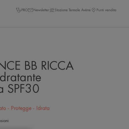
PRO
Newsletter
Stazione Termale Avène
Punti vendita
NCE BB RICCA
dratante
ta SPF30
ato - Protegge - Idrata
sioni