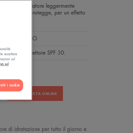
tante perfezionatore leggermente
a, uniforma e protegge, per un effetto
 un solo step.
TTO IL GIORNO.
ionalità
mante, fotoprotettore SPF 30.
ete accettare
mazioni sul
iva sul
utti i cookie
A
ACQUISTA ONLINE
e di idratazione per tutto il giorno e