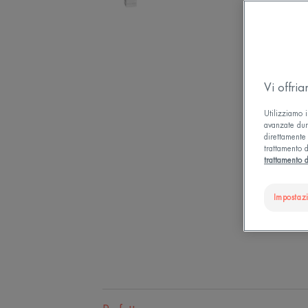
Vi offri
Utilizziamo i
avanzate dura
direttamente 
trattamento d
trattamento d
Impostaz