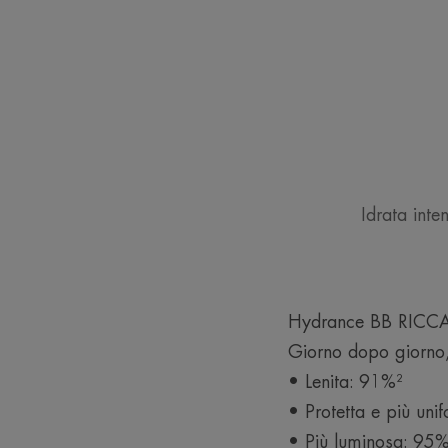
Idrata inte
Hydrance BB RICCA C
Giorno dopo giorno, 
• Lenita: 91%²
• Protetta e più uni
• Più luminosa: 95%