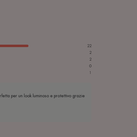
22
2
2
0
1
fetta per un look luminoso e protettivo grazie