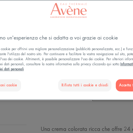
Trattamento idra
colorato. Illumin
'glow' naturale in
amo un'esperienza che si adatta a voi grazie ai cookie
IDRATA PER TU
 cookie per offrirvi una migliore personalizzazione (pubblicità personalizzata, ecc.) e funz
Idratante, unifor
nte l'utilizzo del nostro sito. Per continuare e facilitare la vostra navigazione sul sito, pot
l'uso dei cookie. Altrimenti, è possibile personalizzare l'uso dei cookie. Per ulteriori infor
ei dati personali, consultare la nostra informativa sulla privacy cliccando qui sotto:
Informat
ei dati personali
Tubo
Tubo
40ml
ioni cookie
Rifiuta tutti i cookie e chiudi
Accetta t
PUNTI VENDIT
Una crema colorata ricca che offre 24 or