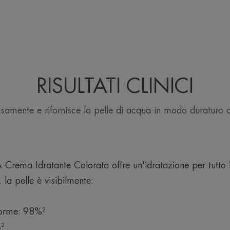
Benefici
• UNIFORMA l’incarnato. La combinazio
sfuma le imperfezioni e illumina l'incarn
• IDRATA per tutto il giorno. Grazie al
Cohederm™* e all'Acqua termale Avène, 
RISULTATI CLINICI
rivitalizzata e migliora i propri meccanis
• PROTEGGE. Protezione solare alta SPF
Protection previene efficacemente le agg
nsamente e rifornisce la pelle di acqua in modo duraturo 
liberi).
CONSISTENZA
rema Idratante Colorata offre un'idratazione per tutto i
la pelle è visibilmente:
Profumazione
forme: 98%²
Leggermente profumato
²