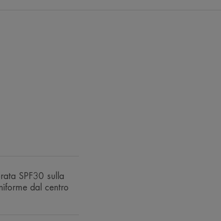
questo trattamento
e protegge, per un
rme e luminoso.
BB RICCA crema idratante colorata
iforma l'incarnato, per un effetto “glow”
rata SPF30 sulla
a “dissetante” protegge anche la pelle
uniforme dal centro
aggressioni ambientali (UV, radicali