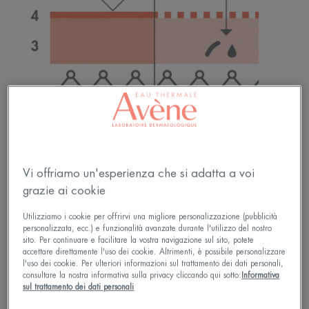
Vi offriamo un'esperienza che si adatta a voi
grazie ai cookie
Utilizziamo i cookie per offrirvi una migliore personalizzazione (pubblicità
personalizzata, ecc.) e funzionalità avanzate durante l'utilizzo del nostro
Da dove deriva questa
sito. Per continuare e facilitare la vostra navigazione sul sito, potete
accettare direttamente l'uso dei cookie. Altrimenti, è possibile personalizzare
ipersensibilità della pelle?
l'uso dei cookie. Per ulteriori informazioni sul trattamento dei dati personali,
consultare la nostra informativa sulla privacy cliccando qui sotto:
Informativa
sul trattamento dei dati personali
L'epidermide è una barriera protettiva. Il suo primo