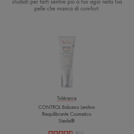
studiati per farti sentire più a tuo agio nella tua
pelle che manca di comfort.
CONTROL
Balsamo
Lenitivo
Riequilibrante
Cosmetico
Sterile®
Tolérance
CONTROL Balsamo Lenitivo
Riequilibrante Cosmetico
Sterile®
4.8
/
5
933