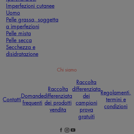
Imperfezioni cutanee
Uomo
Pelle grassa, soggetta
a imperfezioni
Pelle mista
Pelle secca
Secchezza e
disidratazione
Chi siamo
Raccolta
Raccolta
differenziata
Regolamenti,
Domande
differenziata
dei
Contatti
termini e
frequenti
dei prodotti
campioni
condizioni
vendita
prova
gratuiti