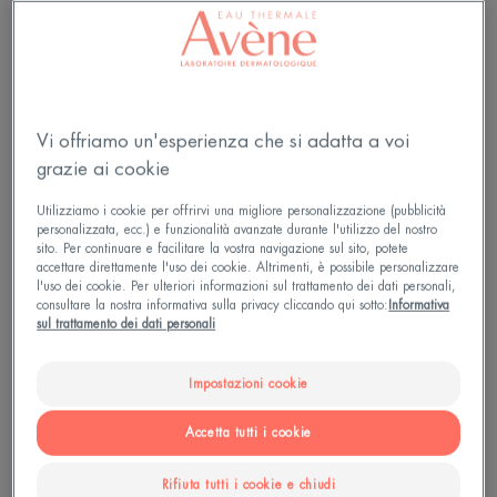
inizia applicando una base skincare adatta al tuo
tipo di pelle. Per un'applicazione facile e uniforme,
puoi stendere il prodotto con i polpastrelli,
distribuendolo delicatamente dal centro del viso
Vi offriamo un'esperienza che si adatta a voi
verso l'esterno.
grazie ai cookie
Utilizziamo i cookie per offrirvi una migliore personalizzazione (pubblicità
personalizzata, ecc.) e funzionalità avanzate durante l'utilizzo del nostro
sito. Per continuare e facilitare la vostra navigazione sul sito, potete
accettare direttamente l'uso dei cookie. Altrimenti, è possibile personalizzare
l'uso dei cookie. Per ulteriori informazioni sul trattamento dei dati personali,
consultare la nostra informativa sulla privacy cliccando qui sotto:
Informativa
sul trattamento dei dati personali
Impostazioni cookie
Accetta tutti i cookie
Rifiuta tutti i cookie e chiudi