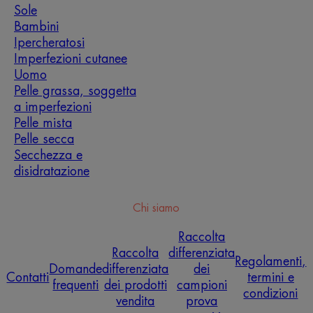
Sole
Bambini
Ipercheratosi
Imperfezioni cutanee
Uomo
Pelle grassa, soggetta
a imperfezioni
Pelle mista
Pelle secca
Secchezza e
disidratazione
Chi siamo
Raccolta
Raccolta
differenziata
Regolamenti,
Domande
differenziata
dei
Contatti
termini e
frequenti
dei prodotti
campioni
condizioni
vendita
prova