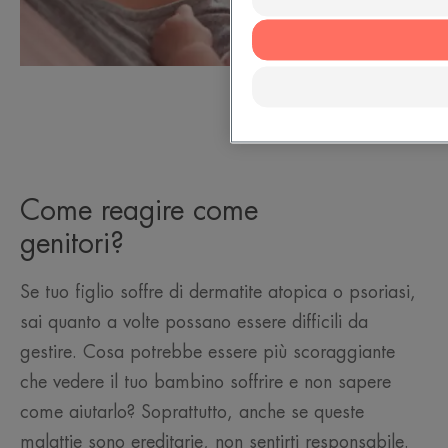
Come reagire come
genitori?
Se tuo figlio soffre di dermatite atopica o psoriasi,
sai quanto a volte possano essere difficili da
gestire. Cosa potrebbe essere più scoraggiante
che vedere il tuo bambino soffrire e non sapere
come aiutarlo? Soprattutto, anche se queste
malattie sono ereditarie, non sentirti responsabile.