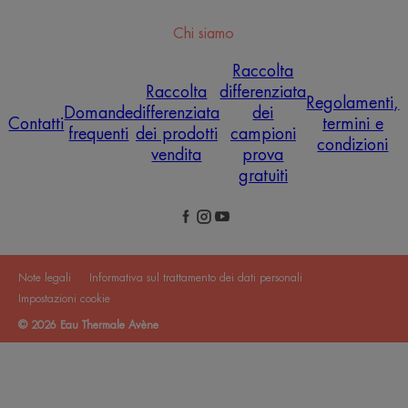
Chi siamo
Raccolta
Raccolta
differenziata
Regolamenti,
Domande
differenziata
dei
Contatti
termini e
frequenti
dei prodotti
campioni
condizioni
vendita
prova
gratuiti
Note legali
Informativa sul trattamento dei dati personali
Impostazioni cookie
© 2026 Eau Thermale Avène