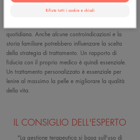
personalizzato in base a diversi criteri: la gravità
Rifiuta tutti i cookie e chiudi
della malattia della pelle cutanea, l'area colpita, lo
stile di vita e l'impatto del problema sulla vita
quotidiana. Anche alcune controindicazioni e la
storia familiare potrebbero influenzare la scelta
della strategia di trattamento. Un rapporto di
fiducia con il proprio medico è quindi essenziale.
Un trattamento personalizzato è essenziale per
lenire al massimo la pelle e migliorare la qualità
della vita.
IL CONSIGLIO DELL'ESPERTO
"La gestione terapeutica si basa sull'uso di