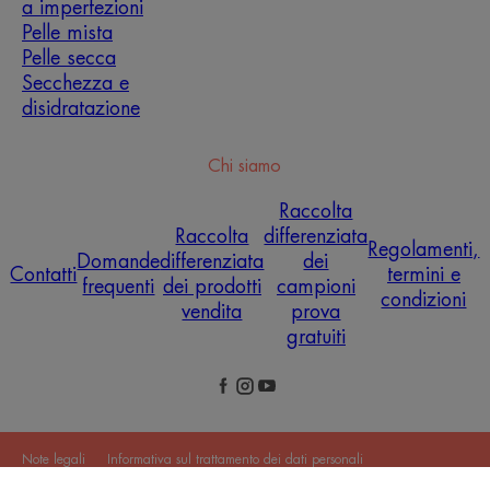
a imperfezioni
Pelle mista
Pelle secca
Secchezza e
disidratazione
Chi siamo
Raccolta
Raccolta
differenziata
Regolamenti,
Domande
differenziata
dei
Contatti
termini e
frequenti
dei prodotti
campioni
condizioni
vendita
prova
gratuiti
Note legali
Informativa sul trattamento dei dati personali
Impostazioni cookie