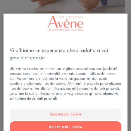
Vi offriamo un'esperienza che si adatta a voi
grazie ai cookie
Utilizziamo i cookie per offrirvi una migliore personalizzazione (pubblicità
personalizzata, ecc.) e funzionalità avanzate durante l'utilizzo del nostro
sito. Per continuare e facilitare la vostra navigazione sul sito, potete
accettare direttamente l'uso dei cookie. Altrimenti, è possibile personalizzare
l'uso dei cookie. Per ulteriori informazioni sul trattamento dei dati personali,
consultare la nostra informativa sulla privacy cliccando qui sotto:
Informativa
sul trattamento dei dati personali
Un trattamento adatto alla TUA
condizione cutanea
Impostazioni cookie
Ogni paziente ha il proprio trattamento,
Accetta tutti i cookie