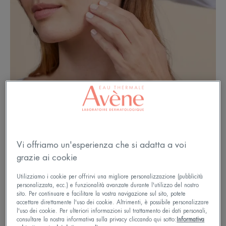
Vi offriamo un'esperienza che si adatta a voi
grazie ai cookie
Pelle secca a tendenza atopica
Utilizziamo i cookie per offrirvi una migliore personalizzazione (pubblicità
nei neonati: riconoscere,
personalizzata, ecc.) e funzionalità avanzate durante l'utilizzo del nostro
sito. Per continuare e facilitare la vostra navigazione sul sito, potete
comprendere, alleviare
accettare direttamente l'uso dei cookie. Altrimenti, è possibile personalizzare
l'uso dei cookie. Per ulteriori informazioni sul trattamento dei dati personali,
consultare la nostra informativa sulla privacy cliccando qui sotto:
Informativa