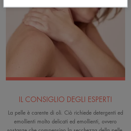
IL CONSIGLIO DEGLI ESPERTI
La pelle è carente di oli. Ciò richiede detergenti ed
emollienti molto delicati ed emollienti, ovvero
sostanze che compensino la secchezza della pelle.