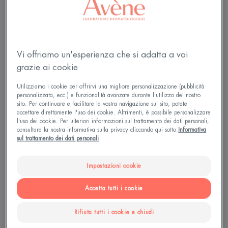
Che tu sia in ufficio o a un appuntamento, il
desiderio di grattarsi è incontrollabile e può
avvenire nei momenti peggiori. Concentrarsi sull’
idratazione
Vi offriamo un'esperienza che si adatta a voi
grazie ai cookie
Impara come
idratare
la pelle con un prodotto
Utilizziamo i cookie per offrirvi una migliore personalizzazione (pubblicità
sviluppato appositamente per le tue esigenze.
personalizzata, ecc.) e funzionalità avanzate durante l'utilizzo del nostro
sito. Per continuare e facilitare la vostra navigazione sul sito, potete
Quando avrai appreso la tecnica di applicazione,
accettare direttamente l'uso dei cookie. Altrimenti, è possibile personalizzare
avrai tutte le possibilità di
l'uso dei cookie. Per ulteriori informazioni sul trattamento dei dati personali,
consultare la nostra informativa sulla privacy cliccando qui sotto:
Informativa
sul trattamento dei dati personali
Impostazioni cookie
Accetta tutti i cookie
Rifiuta tutti i cookie e chiudi