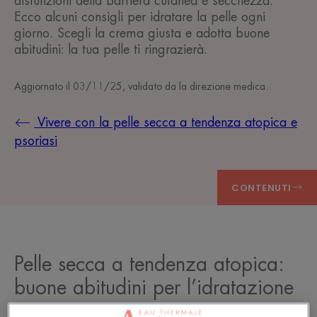
disfunzioni della barriera cutanea e secchezza.
Ecco alcuni consigli per idratare la pelle ogni
giorno. Scegli la crema giusta e adotta buone
abitudini: la tua pelle ti ringrazierà.
Aggiornato il
03/11/25
, validato da
la direzione medica
.
Vivere con la pelle secca a tendenza atopica e
psoriasi
CONTENUTI
Pelle secca a tendenza atopica:
buone abitudini per l’idratazione