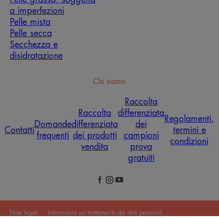
a imperfezioni
Pelle mista
Pelle secca
Secchezza e
disidratazione
Chi siamo
Raccolta
Raccolta
differenziata
Regolamenti,
Domande
differenziata
dei
Contatti
termini e
frequenti
dei prodotti
campioni
condizioni
vendita
prova
gratuiti
Note legali
Informativa sul trattamento dei dati personali