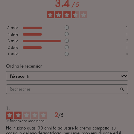
3.4
/
5
5
stelle
1
4
stelle
1
3
stelle
2
2
stelle
1
1
stella
0
Ordina le recensioni
2
/
5
Recensione spontanea
Ho iniziato quasi 30 anni fa ad usare la crema compatta, su 
consiglio del mio dermatologo, per i miei problemi di acne ed il 