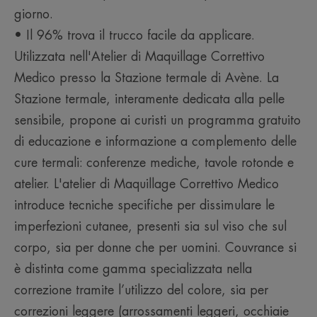
Una texture fine e modulabile, facile da applicare e dal
giorno.
finish naturale.
• Il 96% trova il trucco facile da applicare.
Profumazione
Utilizzata nell'Atelier di Maquillage Correttivo
Senza profumo
Medico presso la Stazione termale di Avène. La
Stazione termale, interamente dedicata alla pelle
sensibile, propone ai curisti un programma gratuito
di educazione e informazione a complemento delle
cure termali: conferenze mediche, tavole rotonde e
atelier. L'atelier di Maquillage Correttivo Medico
introduce tecniche specifiche per dissimulare le
imperfezioni cutanee, presenti sia sul viso che sul
corpo, sia per donne che per uomini. Couvrance si
è distinta come gamma specializzata nella
correzione tramite l’utilizzo del colore, sia per
correzioni leggere (arrossamenti leggeri, occhiaie