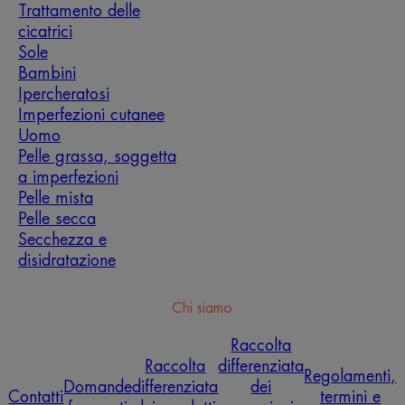
Trattamento delle
cicatrici
Sole
Bambini
Ipercheratosi
Imperfezioni cutanee
Uomo
Pelle grassa, soggetta
a imperfezioni
Pelle mista
Pelle secca
Secchezza e
disidratazione
Chi siamo
Raccolta
Raccolta
differenziata
Regolamenti,
Domande
differenziata
dei
Contatti
termini e