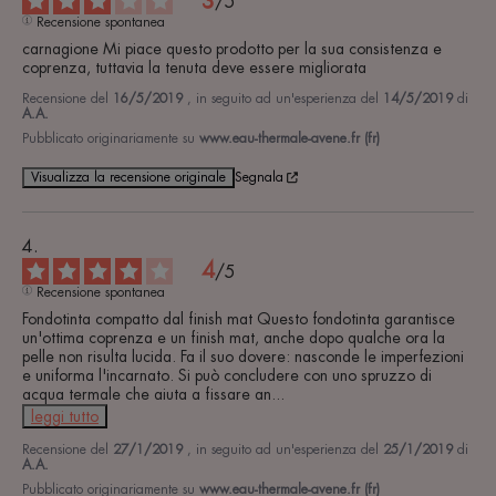
3
/
5
Recensione spontanea
carnagione Mi piace questo prodotto per la sua consistenza e 
coprenza, tuttavia la tenuta deve essere migliorata
Recensione del
16/5/2019
, in seguito ad un'esperienza del
14/5/2019
di
A.A.
Pubblicato originariamente su
www.eau-thermale-avene.fr (fr)
Visualizza la recensione originale
Segnala
4
/
5
Recensione spontanea
Fondotinta compatto dal finish mat Questo fondotinta garantisce 
un'ottima coprenza e un finish mat, anche dopo qualche ora la 
pelle non risulta lucida. Fa il suo dovere: nasconde le imperfezioni 
e uniforma l'incarnato. Si può concludere con uno spruzzo di 
acqua termale che aiuta a fissare an
...
leggi tutto
Recensione del
27/1/2019
, in seguito ad un'esperienza del
25/1/2019
di
A.A.
Pubblicato originariamente su
www.eau-thermale-avene.fr (fr)