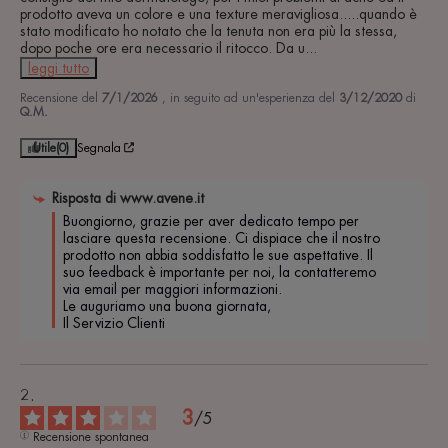
prodotto aveva un colore e una texture meravigliosa.....quando è 
stato modificato ho notato che la tenuta non era più la stessa, 
dopo poche ore era necessario il ritocco. Da u
...
leggi tutto
Recensione del
7/1/2026
, in seguito ad un'esperienza del
3/12/2020
di
Q.M.
Utile
(0)
Segnala
Risposta di
www.avene.it
Buongiorno, grazie per aver dedicato tempo per 
lasciare questa recensione. Ci dispiace che il nostro 
prodotto non abbia soddisfatto le sue aspettative. Il 
suo feedback è importante per noi, la contatteremo 
via email per maggiori informazioni.

Le auguriamo una buona giornata,

Il Servizio Clienti
3
/
5
Recensione spontanea