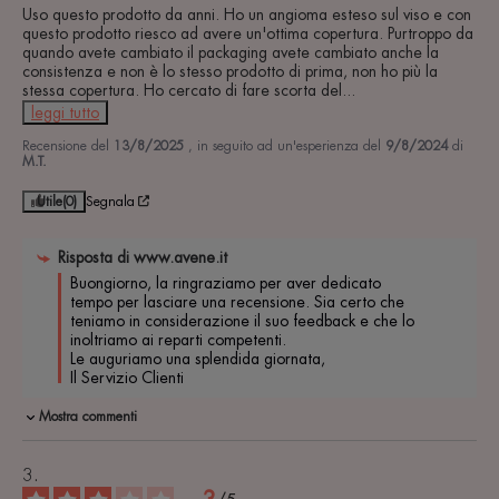
Uso questo prodotto da anni. Ho un angioma esteso sul viso e con 
questo prodotto riesco ad avere un'ottima copertura. Purtroppo da 
quando avete cambiato il packaging avete cambiato anche la 
consistenza e non è lo stesso prodotto di prima, non ho più la 
stessa copertura. Ho cercato di fare scorta del
...
leggi tutto
Recensione del
13/8/2025
, in seguito ad un'esperienza del
9/8/2024
di
M.T.
Utile
(0)
Segnala
Risposta di
www.avene.it
Buongiorno, la ringraziamo per aver dedicato 
tempo per lasciare una recensione. Sia certo che 
teniamo in considerazione il suo feedback e che lo 
inoltriamo ai reparti competenti.

Le auguriamo una splendida giornata,

Il Servizio Clienti
Mostra commenti