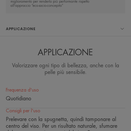
miglioramento per renderlo più performante rispetto
sia per il corpo.
all'approccio “eco-socio-concepito”
APPLICAZIONE
Vantaggio
Couvrance Crema Compatta Colorata Effetto
APPLICAZIONE
Vellutato Sabbia uniforma la pelle sensibile da
chiara a dorata e copre in modo efficace e naturale
Valorizzare ogni tipo di bellezza, anche con la
le imperfezioni pronunciate della pelle. Per un
pelle più sensibile.
incarnato perfetto e impeccabile, dal finish mat
vellutato molto naturale, effetto 'seconda pelle'.
Frequenza d'uso
Tenuta perfetta per tutto il giorno.
Quotidiano
Benefici
Consigli per l'uso
Prelevare con la spugnetta, quindi tamponare al
• UNIFORMA la carnagione in un solo step. La
centro del viso. Per un risultato naturale, sfumare
copertura e la texture opacizzante di Couvrance