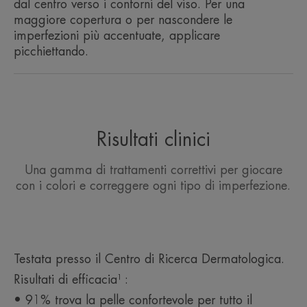
dal centro verso i contorni del viso. Per una
Crema Compatta Colorata Effetto Vellutato Sabbia
maggiore copertura o per nascondere le
permettono una rapida applicazione per il comfort
imperfezioni più accentuate, applicare
della pelle sensibile da normale a mista. I ritocchi
picchiettando.
sono facili grazie al comodo formato da viaggio.
• Corregge le imperfezioni della pelle da moderate
a pronunciate. La pelle sensibile è protetta e ritrova
il suo comfort. Aiuta a ritrovare fiducia in sé e nella
propria carnagione per tutta la giornata. Può
essere usata da sola o in aggiunta a prodotti che
Risultati clinici
correggono a seconda del colore.
• RISPETTA la pelle sensibile grazie a una
Una gamma di trattamenti correttivi per giocare
formulazione ad alta tollerabilità, senza profumi né
con i colori e correggere ogni tipo di imperfezione.
conservanti, e con protezione SPF 30 UVA/UVB.
CONSISTENZA
RACCOLTA DIFFERENZIATA
Testata presso il Centro di Ricerca Dermatologica.
Risultati di efficacia¹ :
Benefici della consistenza
• 91% trova la pelle confortevole per tutto il