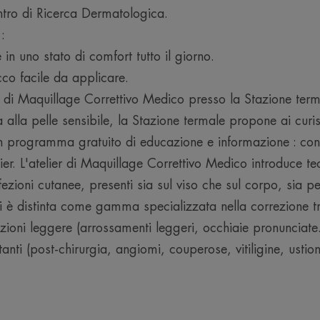
protezione SPF 30 UVA/UVB.
ntro di Ricerca Dermatologica.
 :
in uno stato di comfort tutto il giorno.
CONSISTENZA
cco facile da applicare.
ier di Maquillage Correttivo Medico presso la Stazione ter
Benefici della consistenza
 alla pelle sensibile, la Stazione termale propone ai cur
Una consistenza morbida, facile da applicare
dal risultato naturale.
 un programma gratuito di educazione e informazione : co
ier. L'atelier di Maquillage Correttivo Medico introduce t
Profumazione
fezioni cutanee, presenti sia sul viso che sul corpo, sia 
Senza profumo
 è distinta come gamma specializzata nella correzione tra
ezioni leggere (arrossamenti leggeri, occhiaie pronunciat
anti (post-chirurgia, angiomi, couperose, vitiligine, ustio