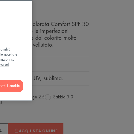
ioni
 Compatta Colorata Comfort SPF 30
ma e corregge le imperfezioni
pelle sensibile dal colorito molto
ish naturale e vellutato.
ionalità
ete accettare
mazioni sul
rrettivo 3D
iva sul
ione dai raggi UV, sublima.
utti i cookie
Naturale
Beige 2.5
Sabbia 3.0
.0
to
A
ACQUISTA ONLINE