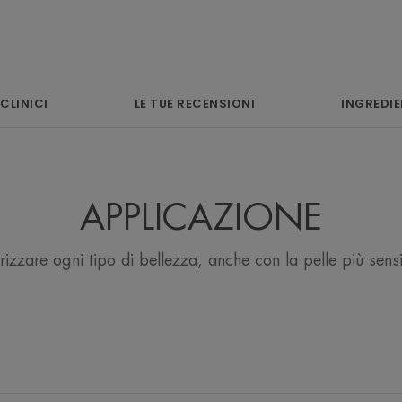
L’OPINIONE DEL 
 CLINICI
LE TUE RECENSIONI
INGREDIE
Potere coprente 
colorito uniforme de
APPLICAZIONE
circos
rizzare ogni tipo di bellezza, anche con la pelle più sensi
Vantaggio