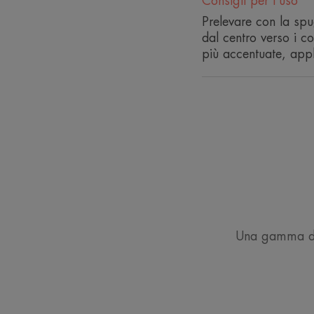
Consigli per l'uso
Prelevare con la spu
dal centro verso i c
più accentuate, appl
Una gamma di t