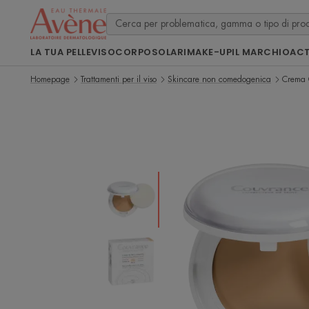
LA TUA PELLE
VISO
CORPO
SOLARI
MAKE-UP
IL MARCHIO
ACT
Homepage
Trattamenti per il viso
Skincare non comedogenica
Crema 