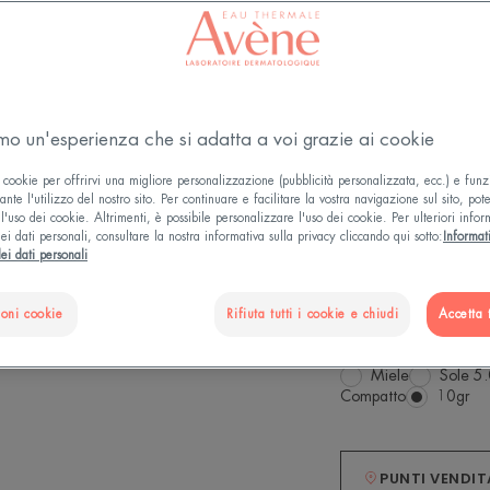
4.1
/
5
7
recens
-
Couvrance Crema
Porcellana unifor
pronunciate della 
amo un'esperienza che si adatta a voi grazie ai cookie
chiaro, con un fin
 cookie per offrirvi una migliore personalizzazione (pubblicità personalizzata, ecc.) e funz
nte l'utilizzo del nostro sito. Per continuare e facilitare la vostra navigazione sul sito, pot
l'uso dei cookie. Altrimenti, è possibile personalizzare l'uso dei cookie. Per ulteriori infor
Complesso fotoco
ei dati personali, consultare la nostra informativa sulla privacy cliccando qui sotto:
Informat
ei dati personali
Uniforma, protez
ioni cookie
Rifiuta tutti i cookie e chiudi
Accetta t
Porcellana 1.0
Miele
Sole 5
Compatto
Compat
10gr
PUNTI VENDIT