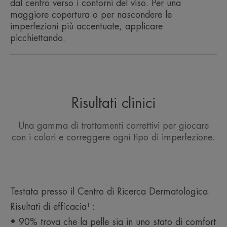
dal centro verso i contorni del viso. Per una
• Corregge le imperfezioni della pelle da moderate
maggiore copertura o per nascondere le
a pronunciate con un risultato naturale e vellutato.
imperfezioni più accentuate, applicare
La pelle sensibile è protetta e ritrova il suo comfort.
picchiettando.
Aiuta a ritrovare fiducia in sé e nella propria
carnagione per tutta la giornata. Può essere usata
da sola o unitamente a prodotti che correggono
con il colore.
• RISPETTA tutti i tipi di pelle, anche le più
Risultati clinici
sensibili, grazie a una formulazione ad alta
tollerabilità, senza profumo né conservanti, e con
Una gamma di trattamenti correttivi per giocare
una protezione SPF 30 UVA/UVB.
con i colori e correggere ogni tipo di imperfezione.
CONSISTENZA
RACCOLTA DIFFERENZIATA
Testata presso il Centro di Ricerca Dermatologica.
Benefici della consistenza
Risultati di efficacia¹ :
Una consistenza morbida, facile da applicare e dal risultato
naturale.
• 90% trova che la pelle sia in uno stato di comfort