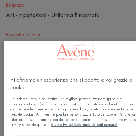
Esigenze
Anti-imperfezioni - Uniforma l'incarnato
Prodotto in Italia
Couvrance Crema Compatta Colorata Comfort
Sole uniforma l'incarnato della pelle sensibile e
abbronzata e copre efficacemente le imperfezioni
pronunciate della pelle. Grazie alla sua consistenza
Vi offriamo un'esperienza che si adatta a voi grazie ai
setosa e confortevole, la crema colorata dona un
cookie
colorito uniforme alla pelle per tutto il giorno, senza
Utilizziamo i cookie per offrirvi una migliore personalizzazione (pubblicità
la sensazione di “pelle che tira'. Facile da applicare
personalizzata, ecc.) e funzionalità avanzate durante l'utilizzo del nostro sito. Per
continuare e facilitare la vostra navigazione sul sito, potete accettare direttamente
e da stendere, dona un risultato vellutato, effetto
l'uso dei cookie. Altrimenti, è possibile personalizzare l'uso dei cookie. Per ulterior
informazioni sul trattamento dei dati personali, consultare la nostra informativa sull
“seconda pelle', a lunga durata. Senza profumo e
privacy cliccando qui sotto:
Informativa sul trattamento dei dati personali
senza conservanti, la Crema Compatta Colorata