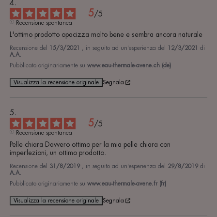
5
/
5
Recensione spontanea
L'ottimo prodotto opacizza molto bene e sembra ancora naturale
Recensione del
15/3/2021
, in seguito ad un'esperienza del
12/3/2021
di
A.A.
Pubblicato originariamente su
www.eau-thermale-avene.ch (de)
Visualizza la recensione originale
Segnala
5
/
5
Recensione spontanea
Pelle chiara Davvero ottimo per la mia pelle chiara con 
imperfezioni, un ottimo prodotto.
Recensione del
31/8/2019
, in seguito ad un'esperienza del
29/8/2019
di
A.A.
Pubblicato originariamente su
www.eau-thermale-avene.fr (fr)
Visualizza la recensione originale
Segnala