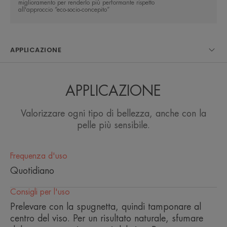
miglioramento per renderlo più performante rispetto
all'approccio “eco-socio-concepito”
Vantaggio
APPLICAZIONE
Couvrance Crema Compatta Colorata Comfort
Sole uniforma la pelle abbronzata e copre
efficacemente le imperfezioni pronunciate della
APPLICAZIONE
pelle. Per una carnagione perfettamente uniforme,
naturale, senza difetti e un risultato vellutato effetto
Valorizzare ogni tipo di bellezza, anche con la
'seconda pelle'. Tenuta perfetta per tutto il giorno.
pelle più sensibile.
Benefici
Frequenza d'uso
• UNIFORMA la carnagione in un solo step. La
Quotidiano
consistenza setosa e cremosa della crema colorata
permette un'applicazione rapida, per donare
Consigli per l'uso
comfort alla pelle sensibile, secca o molto secca. I
Prelevare con la spugnetta, quindi tamponare al
ritocchi sono facili grazie al comodo formato da
centro del viso. Per un risultato naturale, sfumare
viaggio.