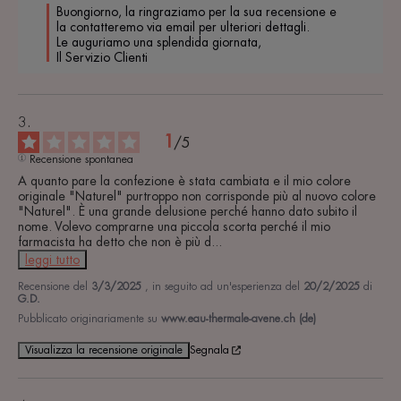
Buongiorno, la ringraziamo per la sua recensione e 
la contatteremo via email per ulteriori dettagli.

Le auguriamo una splendida giornata,

Il Servizio Clienti
1
/
5
Recensione spontanea
A quanto pare la confezione è stata cambiata e il mio colore 
originale "Naturel" purtroppo non corrisponde più al nuovo colore 
"Naturel". È una grande delusione perché hanno dato subito il 
nome. Volevo comprarne una piccola scorta perché il mio 
farmacista ha detto che non è più d
...
leggi tutto
Recensione del
3/3/2025
, in seguito ad un'esperienza del
20/2/2025
di
G.D.
Pubblicato originariamente su
www.eau-thermale-avene.ch (de)
Visualizza la recensione originale
Segnala