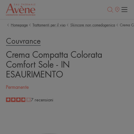
Punti
vendita
Homepage
Trattamenti per il viso
Skincare non comedogenica
Crema C
Couvrance
Crema Compatta Colorata
Comfort Sole - IN
ESAURIMENTO
Permanente
3.9
/
5
7
recensioni
-