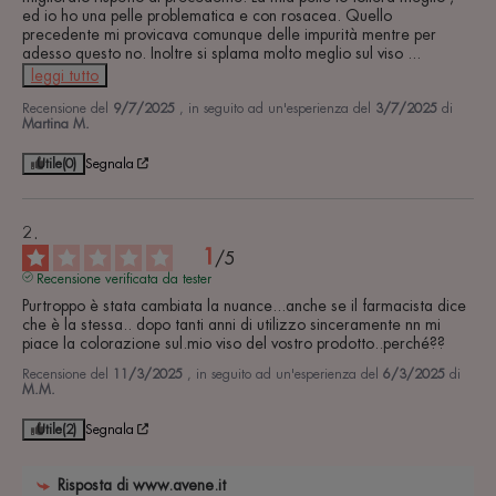
ed io ho una pelle problematica e con rosacea. Quello 
precedente mi provicava comunque delle impurità mentre per 
adesso questo no. Inoltre si splama molto meglio sul viso 
...
leggi tutto
Recensione del
9/7/2025
, in seguito ad un'esperienza del
3/7/2025
di
Martina M.
Utile
(0)
Segnala
1
/
5
Recensione verificata da tester
Purtroppo è stata cambiata la nuance...anche se il farmacista dice 
che è la stessa.. dopo tanti anni di utilizzo sinceramente nn mi 
piace la colorazione sul.mio viso del vostro prodotto..perché??
Recensione del
11/3/2025
, in seguito ad un'esperienza del
6/3/2025
di
M.M.
Utile
(2)
Segnala
Risposta di
www.avene.it