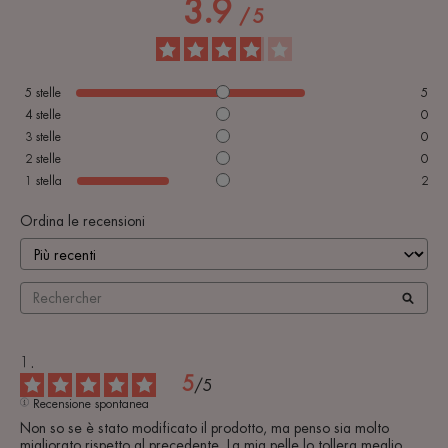
3.9
/
5
5
stelle
5
4
stelle
0
3
stelle
0
2
stelle
0
1
stella
2
Ordina le recensioni
5
/
5
Recensione spontanea
Non so se è stato modificato il prodotto, ma penso sia molto 
migliorato rispetto al precedente. La mia pelle lo tollera meglio , 