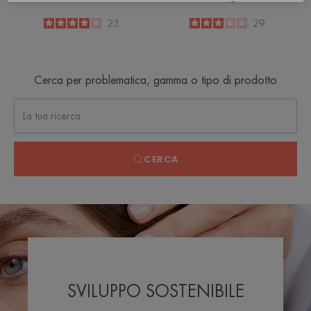
4
/
5
23
3
/
5
29
-
-
Cerca per problematica, gamma o tipo di prodotto
CERCA
SVILUPPO SOSTENIBILE