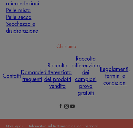
a imperfezioni
Pelle mista
Pelle secca
Secchezza e
disidratazione
Chi siamo
Raccolta
Raccolta
differenziata
Regolamenti,
Domande
differenziata
dei
Contatti
termini e
frequenti
dei prodotti
campioni
condizioni
vendita
prova
gratuiti
Note legali
Informativa sul trattamento dei dati personali