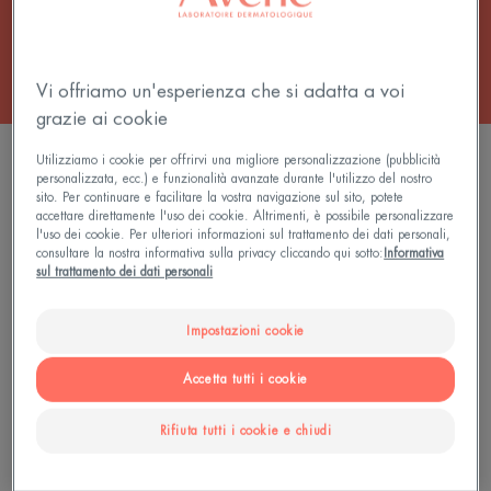
Tutti i Make-up per migliorare l’incarnato
Vi offriamo un'esperienza che si adatta a voi
grazie ai cookie
2 risultati "Fondotinta Correttori Fluidi"
Utilizziamo i cookie per offrirvi una migliore personalizzazione (pubblicità
personalizzata, ecc.) e funzionalità avanzate durante l'utilizzo del nostro
sito. Per continuare e facilitare la vostra navigazione sul sito, potete
Fondotinta
Fondotinta
accettare direttamente l'uso dei cookie. Altrimenti, è possibile personalizzare
Correttore
Correttore
l'uso dei cookie. Per ulteriori informazioni sul trattamento dei dati personali,
Fluido
Fluido
consultare la nostra informativa sulla privacy cliccando qui sotto:
Informativa
sul trattamento dei dati personali
Dorato
Beige
Impostazioni cookie
Accetta tutti i cookie
Rifiuta tutti i cookie e chiudi
Couvrance
Couvrance
Fondotinta Correttore Fluido
Fondotinta Correttore Fluido
Dorato
Beige