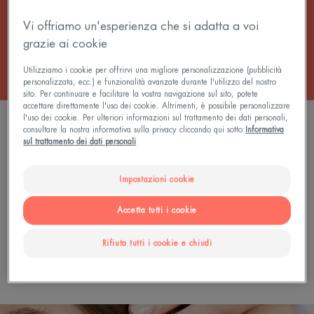
Vi offriamo un'esperienza che si adatta a voi
Tutti i Make-up per migliorare l’incarnato
grazie ai cookie
Utilizziamo i cookie per offrirvi una migliore personalizzazione (pubblicità
personalizzata, ecc.) e funzionalità avanzate durante l'utilizzo del nostro
sito. Per continuare e facilitare la vostra navigazione sul sito, potete
accettare direttamente l'uso dei cookie. Altrimenti, è possibile personalizzare
l'uso dei cookie. Per ulteriori informazioni sul trattamento dei dati personali,
0 risultato "Fondotinta non comedogenico"
consultare la nostra informativa sulla privacy cliccando qui sotto:
Informativa
sul trattamento dei dati personali
Cerca per problematica, gamma o tipo di prodotto
Impostazioni cookie
Accetta tutti i cookie
Rifiuta tutti i cookie e chiudi
CERCA