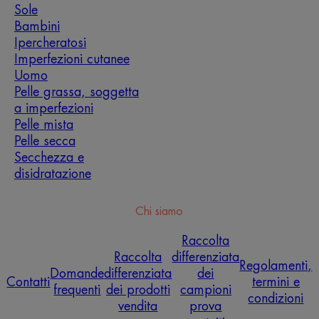
Sole
Bambini
Ipercheratosi
Imperfezioni cutanee
Uomo
Pelle grassa, soggetta
a imperfezioni
Pelle mista
Pelle secca
Secchezza e
disidratazione
Chi siamo
Raccolta
Raccolta
differenziata
Regolamenti,
Domande
differenziata
dei
Contatti
termini e
frequenti
dei prodotti
campioni
condizioni
vendita
prova