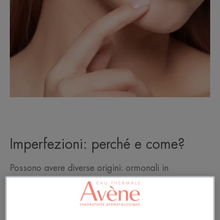
Imperfezioni: perché e come?
Possono avere diverse origini: ormonali in
adolescenza e nelle donne adulte, ma anche
ambientali. Ad esempio, a causa dello stress, una
dieta troppo ricca di zuccheri, inquinamento o