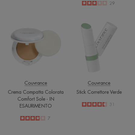
-
3
/
5
29
-
Crema
Stick
Compatta
Correttore
Colorata
Verde
Comfort
Sole
-
IN
ESAURIMENTO
Couvrance
Couvrance
Crema Compatta Colorata
Stick Correttore Verde
Comfort Sole - IN
4.5
/
5
31
ESAURIMENTO
-
3.9
/
5
7
-