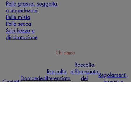
Pelle grassa, soggetta
a imperfezioni
Pelle mista
Pelle secca
Secchezza e
disidratazione
Chi siamo
Raccolta
Raccolta
differenziata
Regolamenti,
Domande
differenziata
dei
Contatti
termini e
frequenti
dei prodotti
campioni
condizioni
vendita
prova
gratuiti