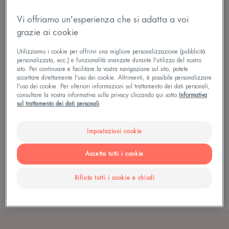
cosmetici inadatti.
Vi offriamo un'esperienza che si adatta a voi
grazie ai cookie
Queste imperfezioni si formano sulla pelle piuttosto
grassa durante l’adolescenza. La pelle di solito
Utilizziamo i cookie per offrirvi una migliore personalizzazione (pubblicità
personalizzata, ecc.) e funzionalità avanzate durante l'utilizzo del nostro
diventa mista in età adulta, con zone sia secche
sito. Per continuare e facilitare la vostra navigazione sul sito, potete
che grasse (sulla zona T, che va dalla fronte al
accettare direttamente l'uso dei cookie. Altrimenti, è possibile personalizzare
l'uso dei cookie. Per ulteriori informazioni sul trattamento dei dati personali,
mento passando per le ali del naso). Può anche
consultare la nostra informativa sulla privacy cliccando qui sotto:
Informativa
sul trattamento dei dati personali
rimanere completamente grassa, o completamente
secca.
Impostazioni cookie
La sfida non è quindi solo quella di nascondere le
Accetta tutti i cookie
imperfezioni con il make-up, ma anche di
Rifiuta tutti i cookie e chiudi
opacizzare e uniformare l'incarnato.