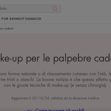
 FOR SKIN
AUTOANALISI
re cadenti
e-up per le palpebre cad
a loro forma naturale o di rilassamento cutaneo con l'età, 
re tristi o stanchi. La buona notizia è che questo effetto 
con le giuste tecniche di make-up (e senza chirurgia).
Aggiornato il
25/10/24
, validato da
la direzione medica
.
Come truccare gli occhi?