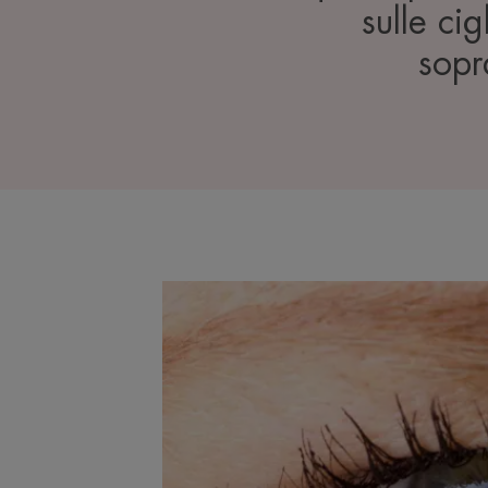
sulle ci
sopr