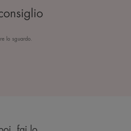
consiglio
ire lo sguardo.
oi, fai lo