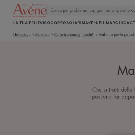
LA TUA PELLE
VISO
CORPO
SOLARI
MAKE-UP
IL MARCHIO
ACT
Homepage
Make-up
Come truccare gli occhi?
Make-up per le palpeb
Mak
Che si tratti dell
possono far appari