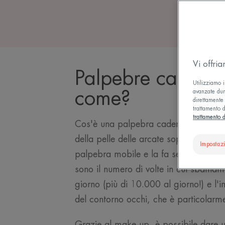
Vi offri
Palpebre cadenti
Utilizziamo i
come?
avanzate dura
direttamente 
trattamento d
trattamento d
Cos'è una palpebra cadente? È semp
della pelle delle arcate sopraccigliari
Impostaz
palpebra mobile e la fa sembrare pesa
sono il numero di volte in cui sbattia
giorno (più di 10.000 al giorno!) e l'
del contorno occhi, che è particolarme
Grazie al make-up, è possibile dare u