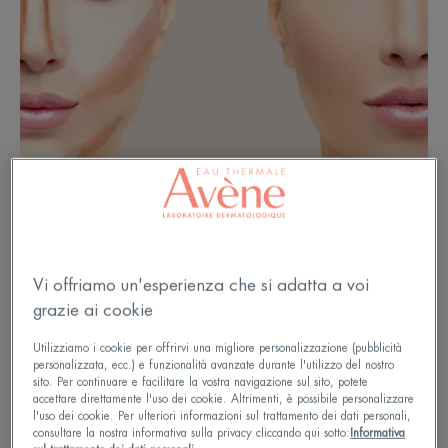
Vi offriamo un'esperienza che si adatta a voi
grazie ai cookie
Come funziona il contouring?
Utilizziamo i cookie per offrirvi una migliore personalizzazione (pubblicità
Giocando con ombre e luci, è possibile modificare
personalizzata, ecc.) e funzionalità avanzate durante l'utilizzo del nostro
sito. Per continuare e facilitare la vostra navigazione sul sito, potete
i volumi del viso: affinare un viso rotondo, addolcire
accettare direttamente l'uso dei cookie. Altrimenti, è possibile personalizzare
l'uso dei cookie. Per ulteriori informazioni sul trattamento dei dati personali,
un viso squadrato, riequilibrarne la forma e quindi
consultare la nostra informativa sulla privacy cliccando qui sotto:
Informativa