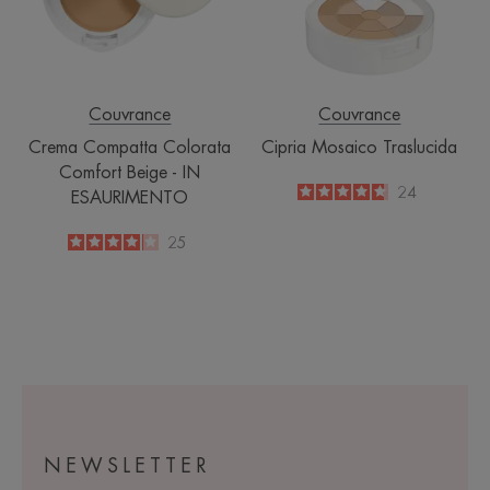
-
IN
ESAURIMENTO
Couvrance
Couvrance
Crema Compatta Colorata
Cipria Mosaico Traslucida
Comfort Beige - IN
4.7
/
5
24
ESAURIMENTO
-
4
/
5
25
-
NEWSLETTER