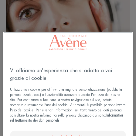
Vi offriamo un'esperienza che si adatta a voi
grazie ai cookie
Utilizziamo i cookie per offrirvi una migliore personalizzazione (pubblicità
personalizzata, ecc.) e funzionalità avanzate durante l'utilizzo del nostro
sito. Per continuare e facilitare la vostra navigazione sul sito, potete
40 anni: l'inizio della maturità
accettare direttamente l'uso dei cookie. Altrimenti, è possibile personalizzare
l'uso dei cookie. Per ulteriori informazioni sul trattamento dei dati personali,
della pelle
consultare la nostra informativa sulla privacy cliccando qui sotto:
Informativa
sul trattamento dei dati personali
A quarant'anni le rughe del decennio trascorso