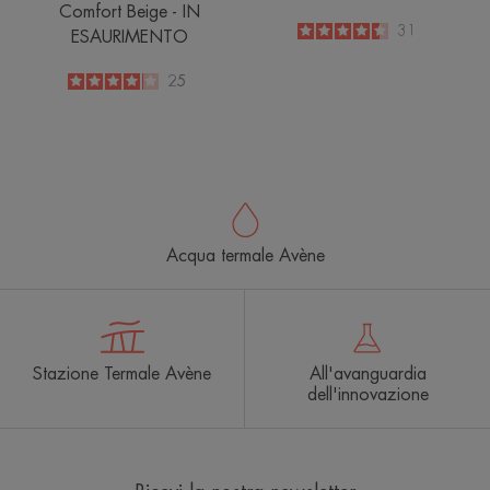
Comfort Beige - IN
4.5
/
5
31
ESAURIMENTO
-
4
/
5
25
-
Acqua termale Avène
Stazione Termale Avène
All'avanguardia
dell'innovazione