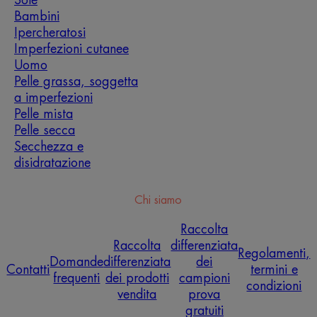
Bambini
Ipercheratosi
Imperfezioni cutanee
Uomo
Pelle grassa, soggetta
a imperfezioni
Pelle mista
Pelle secca
Secchezza e
disidratazione
Chi siamo
Raccolta
Raccolta
differenziata
Regolamenti,
Domande
differenziata
dei
Contatti
termini e
frequenti
dei prodotti
campioni
condizioni
vendita
prova
gratuiti