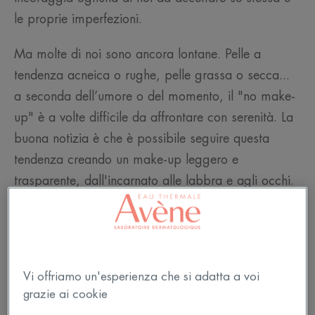
le proprie imperfezioni.
Ma molte di noi sono ancora lontane. Pelle a
tendenza acneica o rughe, pelle grassa o secca...
a seconda dell’umore o del momento, il "no make-
up" è a volte difficile da affrontare con serenità. La
buona notizia è che è possibile seguire questa
tendenza creando un make-up leggero e
trasparente, dall'incarnato alle labbra e agli occhi.
Come scegliere il mio fondotinta
Vi offriamo un'esperienza che si adatta a voi
grazie ai cookie