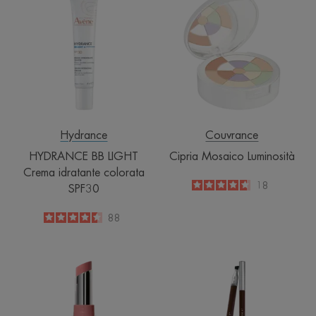
BB
Mosaico
LIGHT
Luminosità
Crema
idratante
colorata
SPF30
Hydrance
Couvrance
HYDRANCE BB LIGHT
Cipria Mosaico Luminosità
Crema idratante colorata
4.7
/
5
18
SPF30
-
4.5
/
5
88
-
Balsamo
Matita
Bellezza
Correttore
Labbra
Sopracciglia
Nudo
Bruno