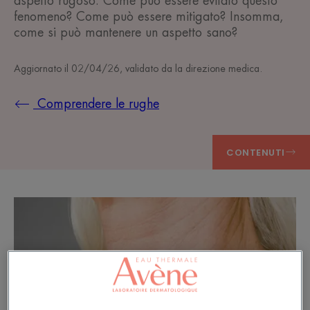
aspetto rugoso. Come può essere evitato questo
fenomeno? Come può essere mitigato? Insomma,
come si può mantenere un aspetto sano?
Aggiornato il
02/04/26
, validato da
la direzione medica
.
Comprendere le rughe
CONTENUTI