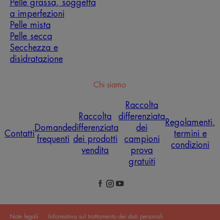
Pelle grassa, soggetta
a imperfezioni
Pelle mista
Pelle secca
Secchezza e
disidratazione
Chi siamo
Raccolta
Raccolta
differenziata
Regolamenti,
Domande
differenziata
dei
Contatti
termini e
frequenti
dei prodotti
campioni
condizioni
vendita
prova
gratuiti
Note legali
Informativa sul trattamento dei dati personali