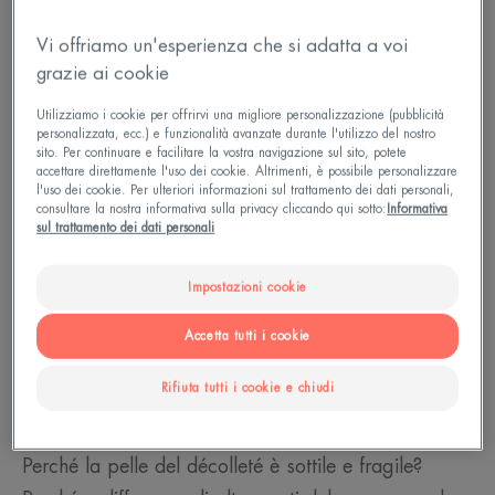
Vi offriamo un'esperienza che si adatta a voi
grazie ai cookie
Utilizziamo i cookie per offrirvi una migliore personalizzazione (pubblicità
personalizzata, ecc.) e funzionalità avanzate durante l'utilizzo del nostro
sito. Per continuare e facilitare la vostra navigazione sul sito, potete
accettare direttamente l'uso dei cookie. Altrimenti, è possibile personalizzare
l'uso dei cookie. Per ulteriori informazioni sul trattamento dei dati personali,
consultare la nostra informativa sulla privacy cliccando qui sotto:
Informativa
sul trattamento dei dati personali
Impostazioni cookie
Accetta tutti i cookie
Come si formano le rughe sul
Rifiuta tutti i cookie e chiudi
décolleté
Perché la pelle del décolleté è sottile e fragile?