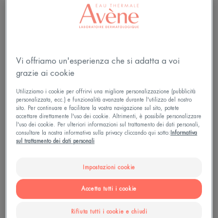
Vi offriamo un'esperienza che si adatta a voi
grazie ai cookie
Utilizziamo i cookie per offrirvi una migliore personalizzazione (pubblicità
personalizzata, ecc.) e funzionalità avanzate durante l'utilizzo del nostro
sito. Per continuare e facilitare la vostra navigazione sul sito, potete
accettare direttamente l'uso dei cookie. Altrimenti, è possibile personalizzare
l'uso dei cookie. Per ulteriori informazioni sul trattamento dei dati personali,
consultare la nostra informativa sulla privacy cliccando qui sotto:
Informativa
sul trattamento dei dati personali
Impostazioni cookie
I tre tipi di rughe della bocca
Accetta tutti i cookie
Come puoi immaginare, ci sono diversi tipi di
Rifiuta tutti i cookie e chiudi
rughe periorali (intorno alla bocca):