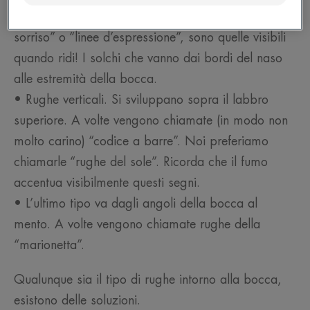
• Rughe nasolabiali. Dette anche “rughe del
sorriso” o “linee d’espressione”, sono quelle visibili
quando ridi! I solchi che vanno dai bordi del naso
alle estremità della bocca.
• Rughe verticali. Si sviluppano sopra il labbro
superiore. A volte vengono chiamate (in modo non
molto carino) “codice a barre”. Noi preferiamo
chiamarle “rughe del sole”. Ricorda che il fumo
accentua visibilmente questi segni.
• L’ultimo tipo va dagli angoli della bocca al
mento. A volte vengono chiamate rughe della
“marionetta”.
Qualunque sia il tipo di rughe intorno alla bocca,
esistono delle soluzioni.