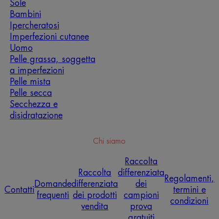
Sole
Bambini
Ipercheratosi
Imperfezioni cutanee
Uomo
Pelle grassa, soggetta
a imperfezioni
Pelle mista
Pelle secca
Secchezza e
disidratazione
Chi siamo
Raccolta
Raccolta
differenziata
Regolamenti,
Domande
differenziata
dei
Contatti
termini e
frequenti
dei prodotti
campioni
condizioni
vendita
prova
gratuiti