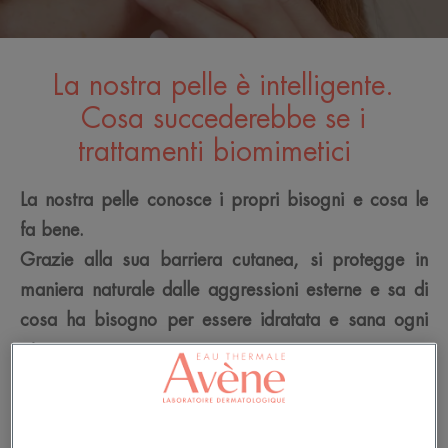
La nostra pelle è intelligente.
Cosa succederebbe se i
trattamenti biomimetici
La nostra pelle conosce i propri bisogni e cosa le
fa bene.
Grazie alla sua barriera cutanea, si protegge in
maniera naturale dalle aggressioni esterne e sa di
cosa ha bisogno per essere idratata e sana ogni
giorno.
Per questo costituisce la nostra migliore fonte di
ispirazione.