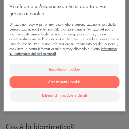
Per prendersi cura di tutti i tipi di pelle, sensibili o
Vi offriamo un'esperienza che si adatta a voi
meno, i nostri esperti hanno dimostrato che
grazie ai cookie
imitando la sua composizione e riproducendo la
Utilizziamo i cookie per offrirvi una migliore personalizzazione (pubblicità
sua naturale struttura protettiva, si ottengono
personalizzata, ecc.) e funzionalità avanzate durante l'utilizzo del nostro
sito. Per continuare e facilitare la vostra navigazione sul sito, potete
massimi benefici. Si tratta della biomimetica.
accettare direttamente l'uso dei cookie. Altrimenti, è possibile personalizzare
l'uso dei cookie. Per ulteriori informazioni sul trattamento dei dati personali,
Ad esempio, il potere idratante di una formula
consultare la nostra informativa sulla privacy cliccando qui sotto:
Informativa
sul trattamento dei dati personali
mimetica va oltre quello di una formula
tradizionale, senza l'uso di siliconi che possono
Impostazioni cookie
rivelarsi dannosi per l'ambiente.
La nostra pelle è intelligente e si prende cura di sé,
Accetta tutti i cookie
basta osservarla per accorgersene.
Rifiuta tutti i cookie e chiudi
Cos'è la biomimetica?