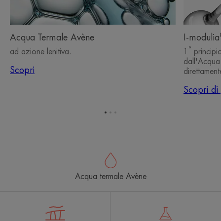
Acqua Termale Avène
I-modulia
°
ad azione lenitiva.
1
principio
dall'Acqua
Scopri
direttament
Scopri di
Vai
Vai
Vai
all'elemento
all'elemento
all'elemento
1
2
3
Acqua termale Avène