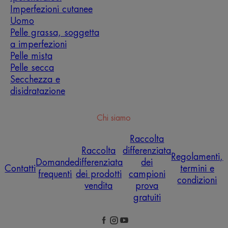
Imperfezioni cutanee
Uomo
Pelle grassa, soggetta
a imperfezioni
Pelle mista
Pelle secca
Secchezza e
disidratazione
Chi siamo
Raccolta
Raccolta
differenziata
Regolamenti,
Domande
differenziata
dei
Contatti
termini e
frequenti
dei prodotti
campioni
condizioni
vendita
prova
gratuiti