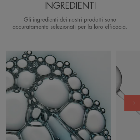
INGREDIENTI
Gli ingredienti dei nostri prodotti sono
accuratamente selezionati per la loro efficacia.
Scopri
Scopri
Acqua
di
Termale
più
Avène
I-
®
modulia