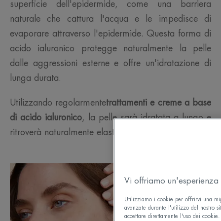
superficie dell'epidermide, come una barriera
naturale che cattura l'acqua e le impedisce di
evaporare attraverso l'epidermide. Questa forma di
acido ialuronico protegge naturalmente la pelle
dalle aggressioni esterne e offre un'idratazione di
lunga durata.
Utilizzando regolarmente
trattamenti e creme a base
di acido ialuronico
, la pelle sarà idratata a lungo e
ritroverà naturalmente elasticità e morbidezza.
Vi offriamo un'esperienza 
Utilizziamo i cookie per offrirvi una mi
avanzate durante l'utilizzo del nostro si
accettare direttamente l'uso dei cookie. 